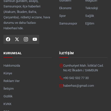
Gündem
Magazin
Samsun gündem, asayiş,
Samsunspor, ilçe haberleri
Ekonomi
Teknoloji
(Atakum, İlkadım, Bafra,
Spor
Sağlık
Çarşamba), nöbetçi eczane, hava
durumu ve daha fazlası
Samsunspor
Eğitim
Haberhas'nde.
KURUMSAL
İLETIŞIM
Hakkımızda
Cumhuriyet Mah. İstiklal Cad.
No:42 İlkadım / SAMSUN
Künye
+90 542 532 77 30
Reklam Ver
haberhas@gmail.com
İletişim
Gizlilik
KVKK