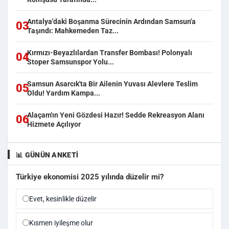
Antalya'daki Boşanma Sürecinin Ardından Samsun'a
03
Taşındı: Mahkemeden Taz...
Kırmızı-Beyazlılardan Transfer Bombası! Polonyalı
04
Stoper Samsunspor Yolu...
Samsun Asarcık'ta Bir Ailenin Yuvası Alevlere Teslim
05
Oldu! Yardım Kampa...
Alaçam'ın Yeni Gözdesi Hazır! Sedde Rekreasyon Alanı
06
Hizmete Açılıyor
📊 GÜNÜN ANKETI
Türkiye ekonomisi 2025 yılında düzelir mi?
Evet, kesinlikle düzelir
Kısmen iyileşme olur