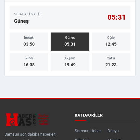
SIRADAKI VAKIT
05:31
Güneş
İmsak
Güneş
Öğle
03:50
05:31
12:45
İkindi
Akşam
Yatsı
16:38
19:49
21:23
KATEGORILER
Samsun Haber
Dünya
Samsun son dakika haberleri,