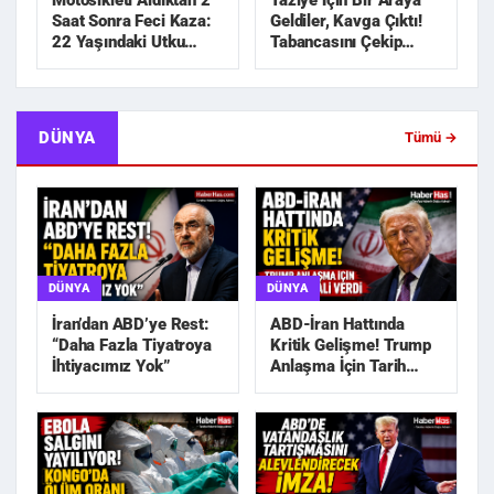
Motosikleti Aldıktan 2
Taziye İçin Bir Araya
Saat Sonra Feci Kaza:
Geldiler, Kavga Çıktı!
22 Yaşındaki Utku
Tabancasını Çekip
Hayatını Kaybetti
Kovaladı
DÜNYA
Tümü →
DÜNYA
DÜNYA
İran’dan ABD’ye Rest:
ABD-İran Hattında
“Daha Fazla Tiyatroya
Kritik Gelişme! Trump
İhtiyacımız Yok”
Anlaşma İçin Tarih
Sinyali Verdi