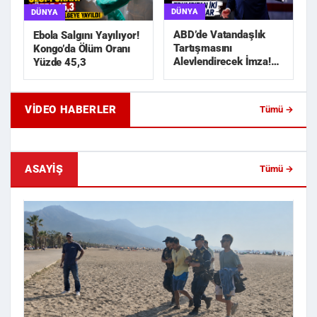
DÜNYA
DÜNYA
ABD’de Vatandaşlık
Ebola Salgını Yayılıyor!
Tartışmasını
Kongo’da Ölüm Oranı
Alevlendirecek İmza!
Yüzde 45,3
Trump’tan İki Yeni
Karar
VIDEO HABERLER
Tümü →
Geride Bıraktığı Mektup Tefecilik
Samsun'da Lise İnşaat
Soruşturmasını Başlatt...
Liralık Kablo Hırsızlı...
ASAYIŞ
Tümü →