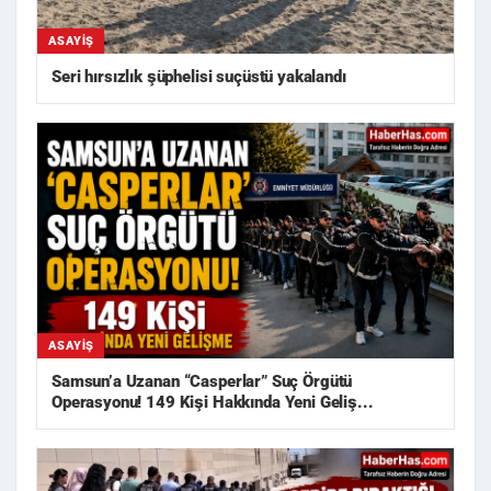
ASAYIŞ
Seri hırsızlık şüphelisi suçüstü yakalandı
ASAYIŞ
Samsun’a Uzanan “Casperlar” Suç Örgütü
Operasyonu! 149 Kişi Hakkında Yeni Geliş...