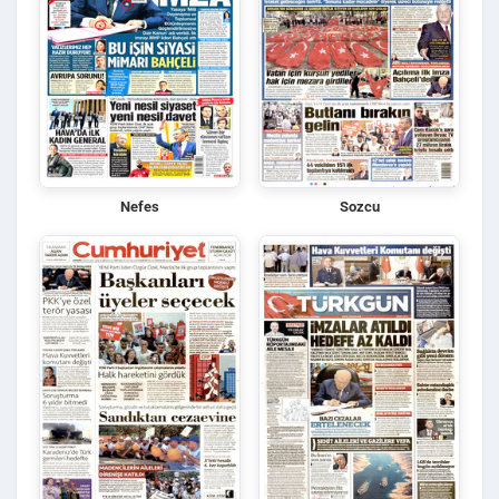
Nefes
Sozcu