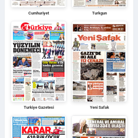
Cumhuriyet
Turkgun
Turkiye Gazetesi
Yeni Safak