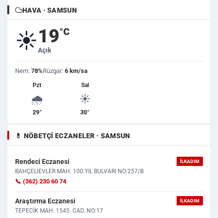
HAVA · SAMSUN
19
°C
☀️
Açık
Nem:
78%
Rüzgar:
6 km/sa
Pzt
Sal
🌧️
☀️
29°
30°
💊 NÖBETÇI ECZANELER · SAMSUN
Rendeci Eczanesi
İLKADIM
BAHÇELİEVLER MAH. 100.YIL BULVARI NO:257/B
📞 (362) 230 60 74
Araştırma Eczanesi
İLKADIM
TEPECİK MAH. 1545. CAD. NO:17