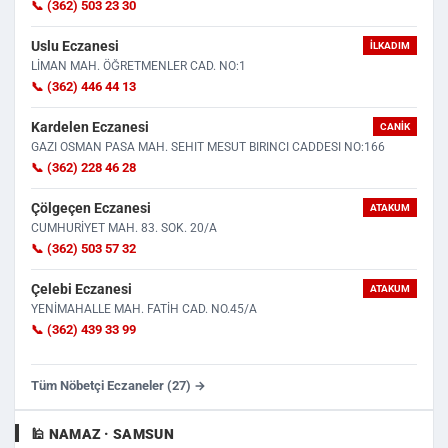
📞 (362) 503 23 30
Uslu Eczanesi
İLKADIM
LİMAN MAH. ÖĞRETMENLER CAD. NO:1
📞 (362) 446 44 13
Kardelen Eczanesi
CANIK
GAZI OSMAN PASA MAH. SEHIT MESUT BIRINCI CADDESI NO:166
📞 (362) 228 46 28
Çölgeçen Eczanesi
ATAKUM
CUMHURİYET MAH. 83. SOK. 20/A
📞 (362) 503 57 32
Çelebi Eczanesi
ATAKUM
YENİMAHALLE MAH. FATİH CAD. NO.45/A
📞 (362) 439 33 99
Tüm Nöbetçi Eczaneler (27) →
🕌 NAMAZ · SAMSUN