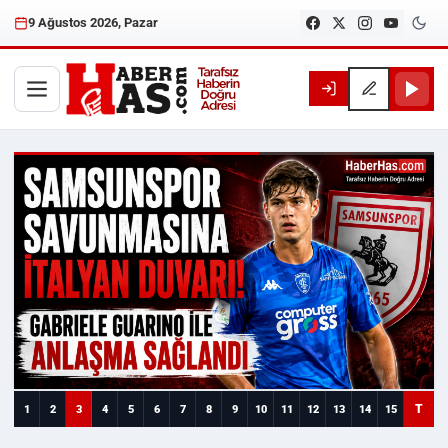
9 Ağustos 2026, Pazar
Haberhas — Samsun Son Dakika
T
1
2
3
4
5
6
7
8
9
10
11
12
13
14
15