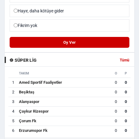
Hayır, daha kötüye gider
Fikrim yok
Oy Ver
⚽ SÜPER LIG
Tümü
TAKIM
O
P
1
Amed Sportif Faaliyetler
0
0
2
Beşiktaş
0
0
3
Alanyaspor
0
0
4
Çaykur Rizespor
0
0
5
Çorum Fk
0
0
6
Erzurumspor Fk
0
0