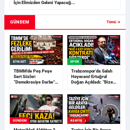
İçin Elimizden Geleni Yapacağ...
GÜNDEM
Tümü →
SIYASET
SPOR
TBMM’de Peş Peşe
Trabzonspor’da Salah
Sert Sözler:
Heyecanı! Ertuğrul
“Demokrasiye Darbe”,
Doğan Açıkladı: “Bize
“Akıllara Zarar”
4 Katı Ücretli Kon...
GÜNDEM
ASAYIŞ