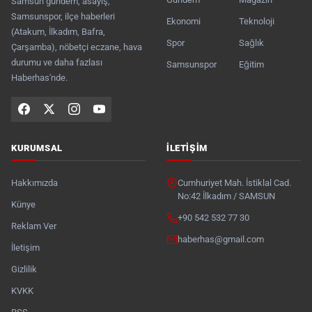
Samsun gündem, asayiş,
Samsunspor, ilçe haberleri
Ekonomi
Teknoloji
(Atakum, İlkadım, Bafra,
Spor
Sağlık
Çarşamba), nöbetçi eczane, hava
durumu ve daha fazlası
Samsunspor
Eğitim
Haberhas'nde.
KURUMSAL
İLETIŞIM
Hakkımızda
Cumhuriyet Mah. İstiklal Cad.
No:42 İlkadım / SAMSUN
Künye
+90 542 532 77 30
Reklam Ver
haberhas@gmail.com
İletişim
Gizlilik
KVKK