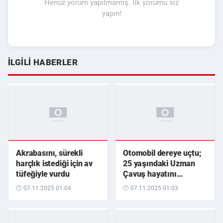
Henüz yorum yapılmamış. İlk yorumu siz
yapın!
İLGILI HABERLER
Akrabasını, sürekli
Otomobil dereye uçtu;
harçlık istediği için av
25 yaşındaki Uzman
tüfeğiyle vurdu
Çavuş hayatını
kaybetti
🕐 07.11.2025 01:04
🕐 07.11.2025 01:03