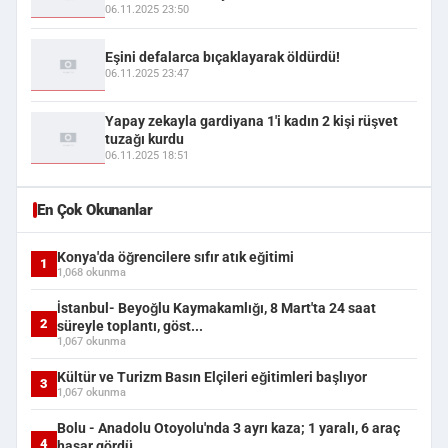
06.11.2025 23:50
Eşini defalarca bıçaklayarak öldürdü!
06.11.2025 23:47
Yapay zekayla gardiyana 1'i kadın 2 kişi rüşvet
tuzağı kurdu
06.11.2025 18:51
En Çok Okunanlar
Konya'da öğrencilere sıfır atık eğitimi
1
1,068 okunma
İstanbul- Beyoğlu Kaymakamlığı, 8 Mart'ta 24 saat
2
süreyle toplantı, göst...
1,067 okunma
Kültür ve Turizm Basın Elçileri eğitimleri başlıyor
3
1,067 okunma
Bolu - Anadolu Otoyolu'nda 3 ayrı kaza; 1 yaralı, 6 araç
4
hasar gördü