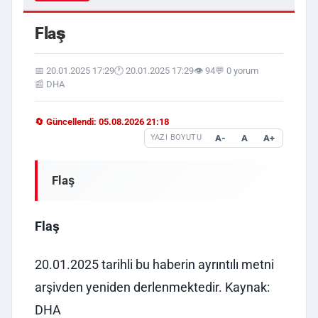
Flaş
📅 20.01.2025 17:29
🕐 20.01.2025 17:29
👁️ 94
💬 0 yorum
📰 DHA
🔄 Güncellendi: 05.08.2026 21:18
A-
A
A+
YAZI BOYUTU
Flaş
Flaş
20.01.2025 tarihli bu haberin ayrıntılı metni
arşivden yeniden derlenmektedir. Kaynak:
DHA