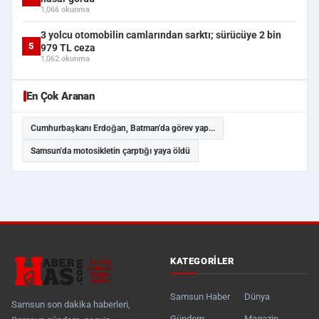
1,066 okunma
3 yolcu otomobilin camlarından sarktı; sürücüye 2 bin
5
979 TL ceza
1,062 okunma
En Çok Aranan
Cumhurbaşkanı Erdoğan, Batman'da görev yap...
Samsun'da motosikletin çarptığı yaya öldü
KATEGORILER
Samsun Haber
Dünya
Samsun son dakika haberleri,
Gündem
Magazin