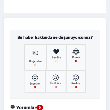
Bu haber hakkında ne düşünüyorsunuz?
😂
❤️
👍
Komik
Sevdim
0
0
Beğendim
0
😮
😢
😡
Üzüldüm
Kızdım
Şaşırdım
0
0
0
💬 Yorumlar
0