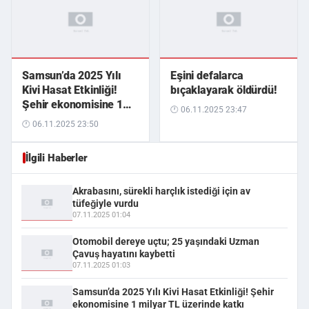
Samsun’da 2025 Yılı
Eşini defalarca
Kivi Hasat Etkinliği!
bıçaklayarak öldürdü!
Şehir ekonomisine 1
🕐 06.11.2025 23:47
milyar TL üzerinde
🕐 06.11.2025 23:50
katkı
İlgili Haberler
Akrabasını, sürekli harçlık istediği için av
tüfeğiyle vurdu
07.11.2025 01:04
Otomobil dereye uçtu; 25 yaşındaki Uzman
Çavuş hayatını kaybetti
07.11.2025 01:03
Samsun’da 2025 Yılı Kivi Hasat Etkinliği! Şehir
ekonomisine 1 milyar TL üzerinde katkı