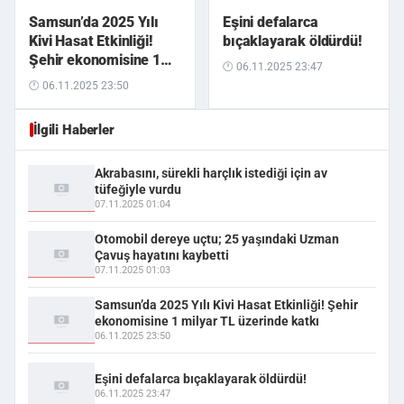
Samsun’da 2025 Yılı
Eşini defalarca
Kivi Hasat Etkinliği!
bıçaklayarak öldürdü!
Şehir ekonomisine 1
🕐 06.11.2025 23:47
milyar TL üzerinde
🕐 06.11.2025 23:50
katkı
İlgili Haberler
Akrabasını, sürekli harçlık istediği için av
tüfeğiyle vurdu
07.11.2025 01:04
Otomobil dereye uçtu; 25 yaşındaki Uzman
Çavuş hayatını kaybetti
07.11.2025 01:03
Samsun’da 2025 Yılı Kivi Hasat Etkinliği! Şehir
ekonomisine 1 milyar TL üzerinde katkı
06.11.2025 23:50
Eşini defalarca bıçaklayarak öldürdü!
06.11.2025 23:47