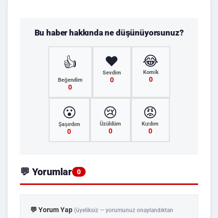
Bu haber hakkında ne düşünüyorsunuz?
😂
❤️
👍
Komik
Sevdim
0
0
Beğendim
0
😮
😢
😡
Üzüldüm
Kızdım
Şaşırdım
0
0
0
💬 Yorumlar
0
💬 Yorum Yap
(üyeliksiz — yorumunuz onaylandıktan