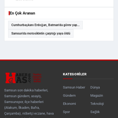
En Çok Aranan
Cumhurbaşkanı Erdoğan, Batman'da görev yap...
Samsun'da motosikletin çarptığı yaya öldü
KATEGORILER
Samsun Haber
Dünya
Samsun son dakika haberleri,
Gündem
Magazin
Samsun gündem, asayiş,
Samsunspor, ilçe haberleri
Ekonomi
Teknoloji
(Atakum, İlkadım, Bafra,
Spor
Sağlık
Çarşamba), nöbetçi eczane, hava