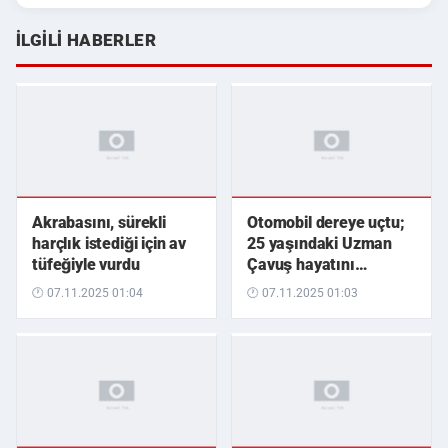
İLGILI HABERLER
Akrabasını, sürekli
Otomobil dereye uçtu;
harçlık istediği için av
25 yaşındaki Uzman
tüfeğiyle vurdu
Çavuş hayatını
kaybetti
🕐 07.11.2025 01:04
🕐 07.11.2025 01:03