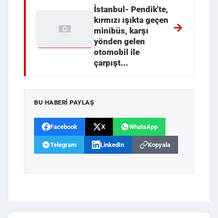
İstanbul- Pendik'te,
kırmızı ışıkta geçen
minibüs, karşı
yönden gelen
otomobil ile
çarpışt...
BU HABERI PAYLAŞ
Facebook
X
WhatsApp
Telegram
LinkedIn
Kopyala