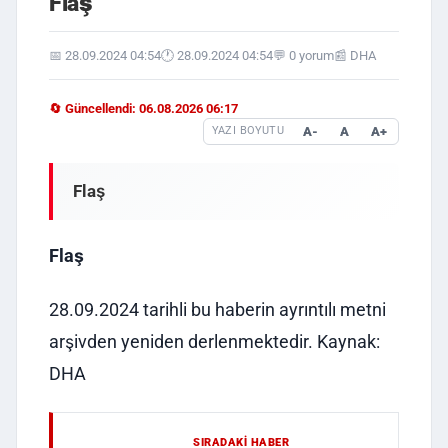
Flaş
📅 28.09.2024 04:54
🕐 28.09.2024 04:54
💬 0 yorum
📰 DHA
🔄 Güncellendi: 06.08.2026 06:17
A-
A
A+
YAZI BOYUTU
Flaş
Flaş
28.09.2024 tarihli bu haberin ayrıntılı metni
arşivden yeniden derlenmektedir. Kaynak:
DHA
SIRADAKI HABER