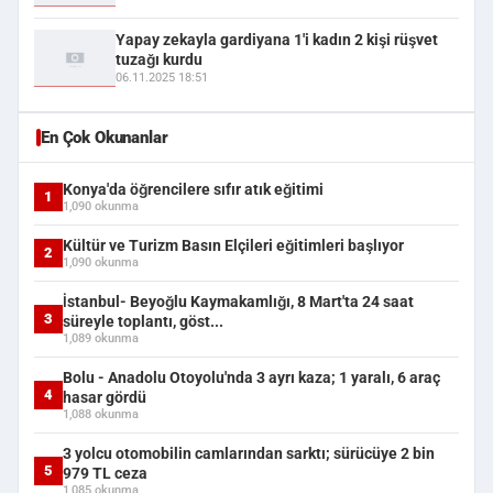
Yapay zekayla gardiyana 1'i kadın 2 kişi rüşvet
tuzağı kurdu
06.11.2025 18:51
En Çok Okunanlar
Konya'da öğrencilere sıfır atık eğitimi
1
1,090 okunma
Kültür ve Turizm Basın Elçileri eğitimleri başlıyor
2
1,090 okunma
İstanbul- Beyoğlu Kaymakamlığı, 8 Mart'ta 24 saat
3
süreyle toplantı, göst...
1,089 okunma
Bolu - Anadolu Otoyolu'nda 3 ayrı kaza; 1 yaralı, 6 araç
4
hasar gördü
1,088 okunma
3 yolcu otomobilin camlarından sarktı; sürücüye 2 bin
5
979 TL ceza
1,085 okunma