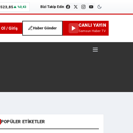
.523,85
Bizi Takip Edin
▲ %0,43
CANLI YAYIN
 Ol / Giriş
Haber Gönder
Samsun Haber TV
POPÜLER ETIKETLER