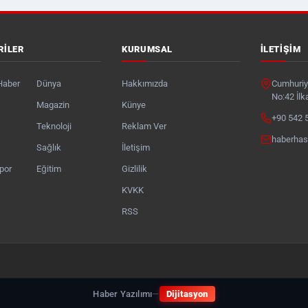
RILER
KURUMSAL
İLETIŞIM
Haber
Dünya
Hakkımızda
Cumhuriye
No:42 İl
Magazin
Künye
+90 542 
Teknoloji
Reklam Ver
haberha
Sağlık
İletişim
por
Eğitim
Gizlilik
KVKK
RSS
Haber Yazılımı
—
Dijitasyon