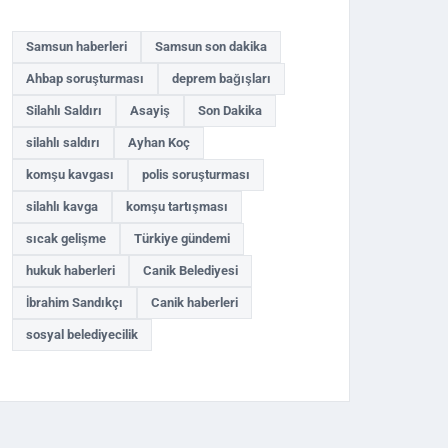
Samsun haberleri
Samsun son dakika
Ahbap soruşturması
deprem bağışları
Silahlı Saldırı
Asayiş
Son Dakika
silahlı saldırı
Ayhan Koç
komşu kavgası
polis soruşturması
silahlı kavga
komşu tartışması
sıcak gelişme
Türkiye gündemi
hukuk haberleri
Canik Belediyesi
İbrahim Sandıkçı
Canik haberleri
sosyal belediyecilik