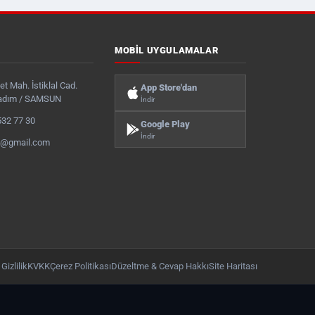
MOBIL UYGULAMALAR
t Mah. İstiklal Cad.
App Store'dan
kadım / SAMSUN
İndir
532 77 30
Google Play
İndir
s@gmail.com
Gizlilik
KVKK
Çerez Politikası
Düzeltme & Cevap Hakkı
Site Haritası