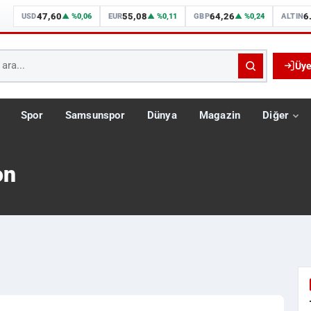
47,60
55,08
64,26
6
USD
▲ %0,06
EUR
▲ %0,11
GBP
▲ %0,24
ALTIN
Üye
Spor
Samsunspor
Dünya
Magazin
Diğer
on