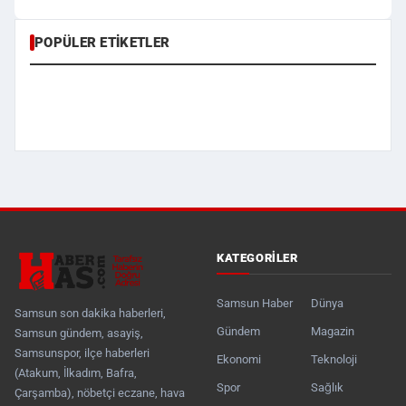
POPÜLER ETIKETLER
KATEGORILER
Samsun Haber
Dünya
Samsun son dakika haberleri,
Gündem
Magazin
Samsun gündem, asayiş,
Samsunspor, ilçe haberleri
Ekonomi
Teknoloji
(Atakum, İlkadım, Bafra,
Spor
Sağlık
Çarşamba), nöbetçi eczane, hava