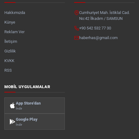
Hakkımızda
Cumhuriyet Mah. İstiklal Cad.
No:42 İlkadım / SAMSUN
Künye
+90 542 532 77 30
Reklam Ver
haberhas@gmail.com
İletişim
Gizlilik
KVKK
RSS
MOBIL UYGULAMALAR
App Store'dan
İndir
Google Play
İndir