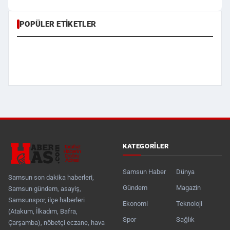
POPÜLER ETIKETLER
KATEGORILER
Samsun Haber
Dünya
Samsun son dakika haberleri,
Gündem
Magazin
Samsun gündem, asayiş,
Samsunspor, ilçe haberleri
Ekonomi
Teknoloji
(Atakum, İlkadım, Bafra,
Spor
Sağlık
Çarşamba), nöbetçi eczane, hava