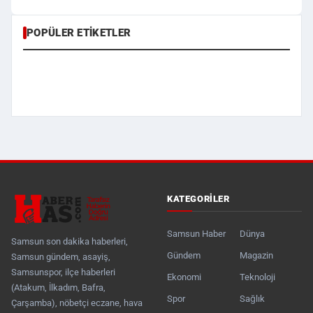
POPÜLER ETIKETLER
KATEGORILER
Samsun Haber
Dünya
Samsun son dakika haberleri,
Gündem
Magazin
Samsun gündem, asayiş,
Samsunspor, ilçe haberleri
Ekonomi
Teknoloji
(Atakum, İlkadım, Bafra,
Spor
Sağlık
Çarşamba), nöbetçi eczane, hava