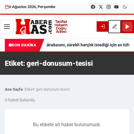
6 Ağustos 2026, Perşembe
Akrabasını, sürekli harçlık istediği için av tüfeğ
SON DAKİKA
Etiket: geri-donusum-tesisi
Ana Sayfa
»
Etiket: geri-donusum-tesisi
0 haber bulundu
Bu etikete ait haber bulunamadı.