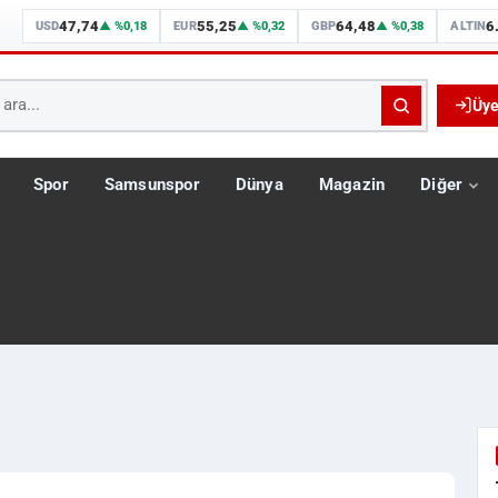
47,74
55,25
64,48
6
USD
▲ %0,18
EUR
▲ %0,32
GBP
▲ %0,38
ALTIN
Üye
Spor
Samsunspor
Dünya
Magazin
Diğer