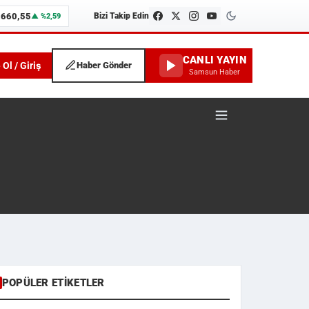
.660,55
Bizi Takip Edin
▲ %2,59
CANLI YAYIN
 Ol / Giriş
Haber Gönder
Samsun Haber
POPÜLER ETIKETLER