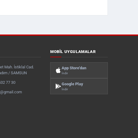
MOBIL UYGULAMALAR
t Mah. İstiklal Cad.
App Store'dan
kadım / SAMSUN
İndir
532 77 30
Google Play
İndir
s@gmail.com