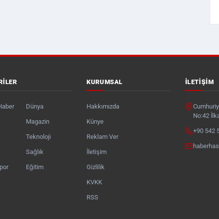
RILER
KURUMSAL
İLETIŞIM
Haber
Dünya
Hakkımızda
Cumhuriye
No:42 İl
Magazin
Künye
+90 542 
Teknoloji
Reklam Ver
haberha
Sağlık
İletişim
por
Eğitim
Gizlilik
KVKK
RSS