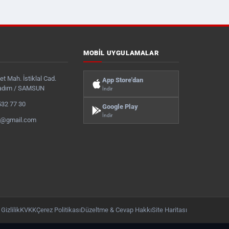
MOBIL UYGULAMALAR
t Mah. İstiklal Cad.
App Store'dan
kadım / SAMSUN
İndir
532 77 30
Google Play
İndir
s@gmail.com
Gizlilik
KVKK
Çerez Politikası
Düzeltme & Cevap Hakkı
Site Haritası