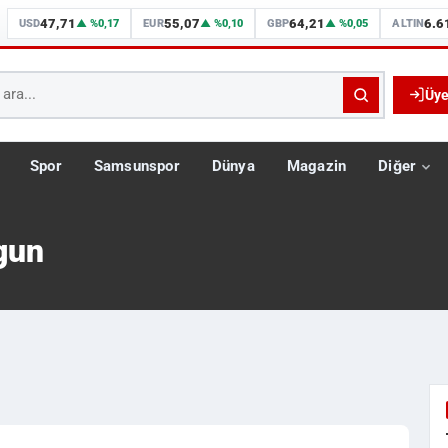
47,71
55,07
64,21
6.6
USD
▲ %0,17
EUR
▲ %0,10
GBP
▲ %0,05
ALTIN
Üye
Spor
Samsunspor
Dünya
Magazin
Diğer
gun