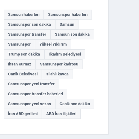
Samsun haberleri
Samsunspor haberleri
Samsunspor son dakika
Samsun
Samsunspor transfer
Samsun son dakika
Samsunspor
Yüksel Yıldırım
Trump son dakika
İlkadım Belediyesi
İhsan Kurnaz
Samsunspor kadrosu
Canik Belediyesi
silahlı kavga
Samsunspor yeni transfer
Samsunspor transfer haberleri
Samsunspor yeni sezon
Canik son dakika
İran ABD gerilimi
ABD İran ilişkileri