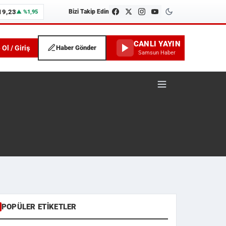
19,23
Bizi Takip Edin
▲ %1,95
CANLI YAYIN
 Ol / Giriş
Haber Gönder
Samsun Haber
POPÜLER ETIKETLER