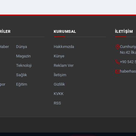
RILER
KURUMSAL
İLETIŞIM
Haber
Dünya
Hakkımızda
Cumhuriye
No:42 İl
Magazin
Künye
+90 542 
Teknoloji
Reklam Ver
haberha
Sağlık
İletişim
por
Eğitim
Gizlilik
KVKK
RSS