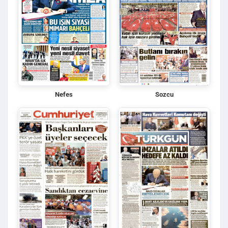
Nefes
Sozcu