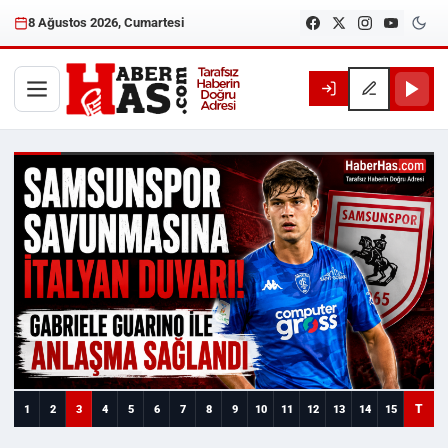
8 Ağustos 2026, Cumartesi
Haberhas — Samsun Son Dakika
T
1
2
3
4
5
6
7
8
9
10
11
12
13
14
15