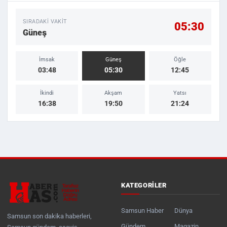
SIRADAKI VAKIT
05:30
Güneş
İmsak
Güneş
Öğle
03:48
05:30
12:45
İkindi
Akşam
Yatsı
16:38
19:50
21:24
KATEGORILER
Samsun Haber
Dünya
Samsun son dakika haberleri,
Gündem
Magazin