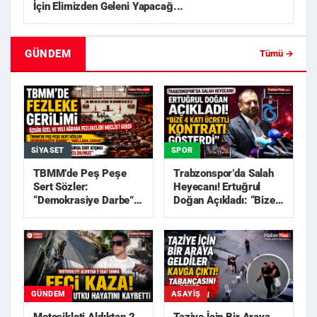
İçin Elimizden Geleni Yapacağ...
GÜNDEM
Tümü →
SIYASET
SPOR
TBMM’de Peş Peşe
Trabzonspor’da Salah
Sert Sözler:
Heyecanı! Ertuğrul
“Demokrasiye Darbe”,
Doğan Açıkladı: “Bize
“Akıllara Zarar”
4 Katı Ücretli Kon...
GÜNDEM
ASAYIŞ