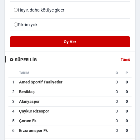
Hayır, daha kötüye gider
Fikrim yok
Oy Ver
⚽ SÜPER LIG
Tümü
TAKIM
O
P
1
Amed Sportif Faaliyetler
0
0
2
Beşiktaş
0
0
3
Alanyaspor
0
0
4
Çaykur Rizespor
0
0
5
Çorum Fk
0
0
6
Erzurumspor Fk
0
0