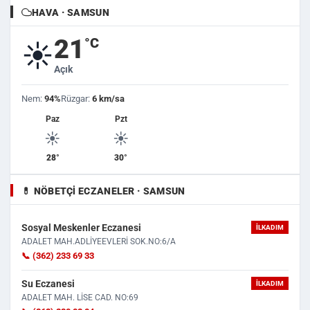
HAVA · SAMSUN
21
°C
☀️
Açık
Nem:
94%
Rüzgar:
6 km/sa
Paz
Pzt
☀️
☀️
28°
30°
💊 NÖBETÇI ECZANELER · SAMSUN
Sosyal Meskenler Eczanesi
İLKADIM
ADALET MAH.ADLİYEEVLERİ SOK.NO:6/A
📞 (362) 233 69 33
Su Eczanesi
İLKADIM
ADALET MAH. LİSE CAD. NO:69