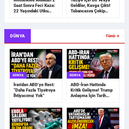
Motosikleti Aldıktan 2
Taziye İçin Bir Araya
Saat Sonra Feci Kaza:
Geldiler, Kavga Çıktı!
22 Yaşındaki Utku
Tabancasını Çekip
Hayatını Kaybetti
Kovaladı
DÜNYA
Tümü →
DÜNYA
DÜNYA
İran’dan ABD’ye Rest:
ABD-İran Hattında
“Daha Fazla Tiyatroya
Kritik Gelişme! Trump
İhtiyacımız Yok”
Anlaşma İçin Tarih
Sinyali Verdi