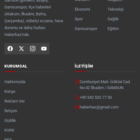
Samsun gündem, asayiş,
Samsunspor, ilçe haberleri
Ekonomi
Teknoloji
(Atakum, İlkadım, Bafra,
Spor
Sağlık
Çarşamba), nöbetçi eczane, hava
durumu ve daha fazlası
Samsunspor
Eğitim
Haberhas'nde.
KURUMSAL
İLETIŞIM
Hakkımızda
Cumhuriyet Mah. İstiklal Cad.
No:42 İlkadım / SAMSUN
Künye
+90 542 532 77 30
Reklam Ver
haberhas@gmail.com
İletişim
Gizlilik
KVKK
RSS