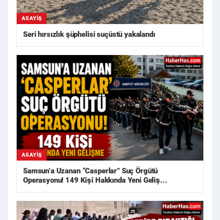
ASAYIŞ
Seri hırsızlık şüphelisi suçüstü yakalandı
ASAYIŞ
Samsun’a Uzanan “Casperlar” Suç Örgütü
Operasyonu! 149 Kişi Hakkında Yeni Geliş...