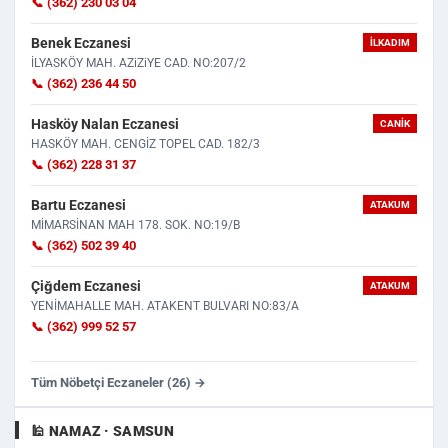
📞 (362) 230 03 04
Benek Eczanesi
İLKADIM
İLYASKÖY MAH. AZiZiYE CAD. NO:207/2
📞 (362) 236 44 50
Hasköy Nalan Eczanesi
CANIK
HASKÖY MAH. CENGİZ TOPEL CAD. 182/3
📞 (362) 228 31 37
Bartu Eczanesi
ATAKUM
MİMARSİNAN MAH 178. SOK. NO:19/B
📞 (362) 502 39 40
Çiğdem Eczanesi
ATAKUM
YENİMAHALLE MAH. ATAKENT BULVARI NO:83/A
📞 (362) 999 52 57
Tüm Nöbetçi Eczaneler (26) →
🕌 NAMAZ · SAMSUN