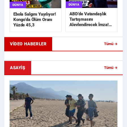
DÜNYA
DÜNYA
ABD’de Vatandaşlık
Ebola Salgını Yayılıyor!
Tartışmasını
Kongo’da Ölüm Oranı
Alevlendirecek İmza!
Yüzde 45,3
Trump’tan İki Yeni
Karar
VIDEO HABERLER
Tümü →
Geride Bıraktığı Mektup Tefecilik
Samsun'da Lise İnşaat
Soruşturmasını Başlatt...
Liralık Kablo Hırsızlı...
ASAYIŞ
Tümü →