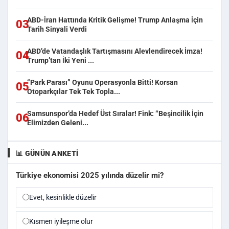
ABD-İran Hattında Kritik Gelişme! Trump Anlaşma İçin
03
Tarih Sinyali Verdi
ABD’de Vatandaşlık Tartışmasını Alevlendirecek İmza!
04
Trump’tan İki Yeni ...
“Park Parası” Oyunu Operasyonla Bitti! Korsan
05
Otoparkçılar Tek Tek Topla...
Samsunspor’da Hedef Üst Sıralar! Fink: “Beşincilik İçin
06
Elimizden Geleni...
📊 GÜNÜN ANKETI
Türkiye ekonomisi 2025 yılında düzelir mi?
Evet, kesinlikle düzelir
Kısmen iyileşme olur