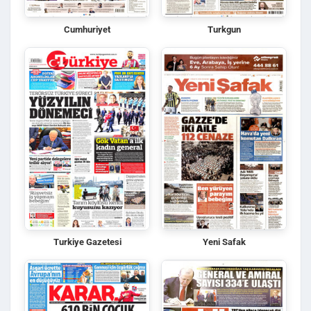
Cumhuriyet
Turkgun
Turkiye Gazetesi
Yeni Safak