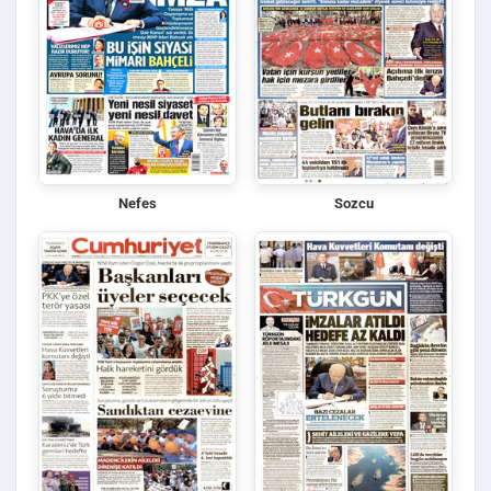
Nefes
Sozcu