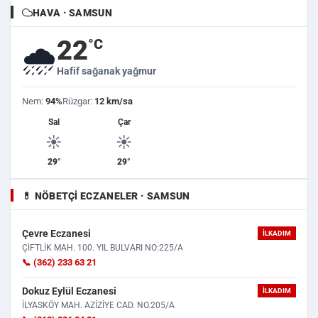
HAVA · SAMSUN
22
°C
🌧️
Hafif sağanak yağmur
Nem:
94%
Rüzgar:
12 km/sa
Sal
Çar
☀️
☀️
29°
29°
💊 NÖBETÇI ECZANELER · SAMSUN
Çevre Eczanesi
İLKADIM
ÇİFTLİK MAH. 100. YIL BULVARI NO:225/A
📞 (362) 233 63 21
Dokuz Eylül Eczanesi
İLKADIM
İLYASKÖY MAH. AZİZİYE CAD. NO.205/A