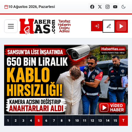
10 Ağustos 2026, Pazartesi
Haberhas — Samsun Son Dakika
T
1
2
3
4
5
6
7
8
9
10
11
12
13
14
15