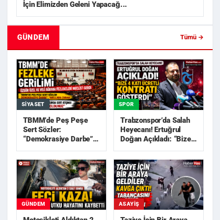
İçin Elimizden Geleni Yapacağ...
GÜNDEM
Tümü →
SIYASET
SPOR
TBMM’de Peş Peşe
Trabzonspor’da Salah
Sert Sözler:
Heyecanı! Ertuğrul
“Demokrasiye Darbe”,
Doğan Açıkladı: “Bize
“Akıllara Zarar”
4 Katı Ücretli Kon...
GÜNDEM
ASAYIŞ