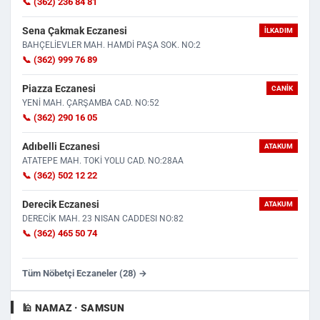
📞 (362) 236 84 81
Sena Çakmak Eczanesi
İLKADIM
BAHÇELİEVLER MAH. HAMDİ PAŞA SOK. NO:2
📞 (362) 999 76 89
Piazza Eczanesi
CANIK
YENİ MAH. ÇARŞAMBA CAD. NO:52
📞 (362) 290 16 05
Adıbelli Eczanesi
ATAKUM
ATATEPE MAH. TOKİ YOLU CAD. NO:28AA
📞 (362) 502 12 22
Derecik Eczanesi
ATAKUM
DERECİK MAH. 23 NISAN CADDESI NO:82
📞 (362) 465 50 74
Tüm Nöbetçi Eczaneler (28) →
🕌 NAMAZ · SAMSUN