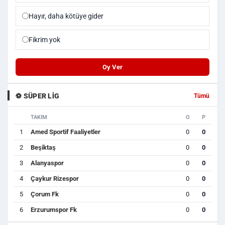
Hayır, daha kötüye gider
Fikrim yok
Oy Ver
⚽ SÜPER LIG
Tümü
TAKIM
O
P
1
Amed Sportif Faaliyetler
0
0
2
Beşiktaş
0
0
3
Alanyaspor
0
0
4
Çaykur Rizespor
0
0
5
Çorum Fk
0
0
6
Erzurumspor Fk
0
0