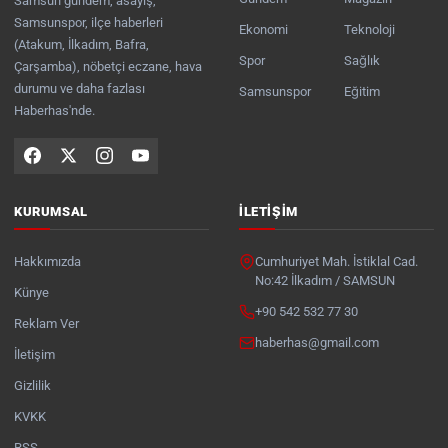
Samsun gündem, asayiş,
Samsunspor, ilçe haberleri
Ekonomi
Teknoloji
(Atakum, İlkadım, Bafra,
Spor
Sağlık
Çarşamba), nöbetçi eczane, hava
durumu ve daha fazlası
Samsunspor
Eğitim
Haberhas'nde.
KURUMSAL
İLETIŞIM
Hakkımızda
Cumhuriyet Mah. İstiklal Cad.
No:42 İlkadım / SAMSUN
Künye
+90 542 532 77 30
Reklam Ver
haberhas@gmail.com
İletişim
Gizlilik
KVKK
RSS