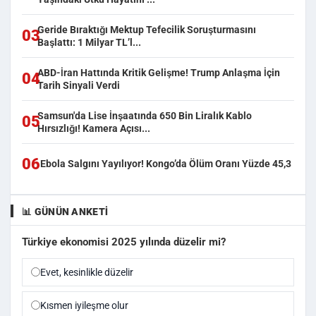
Geride Bıraktığı Mektup Tefecilik Soruşturmasını
03
Başlattı: 1 Milyar TL’l...
ABD-İran Hattında Kritik Gelişme! Trump Anlaşma İçin
04
Tarih Sinyali Verdi
Samsun'da Lise İnşaatında 650 Bin Liralık Kablo
05
Hırsızlığı! Kamera Açısı...
06
Ebola Salgını Yayılıyor! Kongo’da Ölüm Oranı Yüzde 45,3
📊 GÜNÜN ANKETI
Türkiye ekonomisi 2025 yılında düzelir mi?
Evet, kesinlikle düzelir
Kısmen iyileşme olur