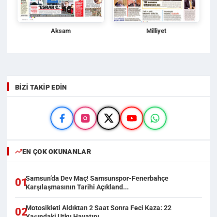
Aksam
Milliyet
BIZI TAKIP EDIN
EN ÇOK OKUNANLAR
Samsun’da Dev Maç! Samsunspor-Fenerbahçe
01
Karşılaşmasının Tarihi Açıkland...
Motosikleti Aldıktan 2 Saat Sonra Feci Kaza: 22
02
Yaşındaki Utku Hayatını ...