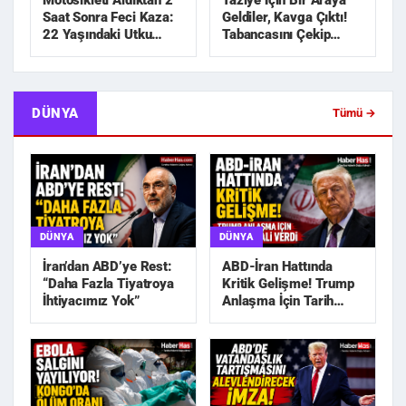
Motosikleti Aldıktan 2
Taziye İçin Bir Araya
Saat Sonra Feci Kaza:
Geldiler, Kavga Çıktı!
22 Yaşındaki Utku
Tabancasını Çekip
Hayatını Kaybetti
Kovaladı
DÜNYA
Tümü →
DÜNYA
DÜNYA
İran’dan ABD’ye Rest:
ABD-İran Hattında
“Daha Fazla Tiyatroya
Kritik Gelişme! Trump
İhtiyacımız Yok”
Anlaşma İçin Tarih
Sinyali Verdi