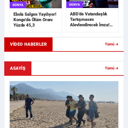
DÜNYA
DÜNYA
ABD’de Vatandaşlık
Ebola Salgını Yayılıyor!
Tartışmasını
Kongo’da Ölüm Oranı
Alevlendirecek İmza!
Yüzde 45,3
Trump’tan İki Yeni
Karar
VIDEO HABERLER
Tümü →
Geride Bıraktığı Mektup Tefecilik
Samsun'da Lise İnşaat
Soruşturmasını Başlatt...
Liralık Kablo Hırsızlı...
ASAYIŞ
Tümü →