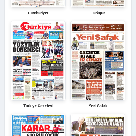
Cumhuriyet
Turkgun
Turkiye Gazetesi
Yeni Safak