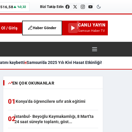
.516,58
Bizi Takip Edin
▲ %0,32
CANLI YAYIN
 Ol / Giriş
Haber Gönder
Samsun Haber TV
ını kaybetti
Samsun’da 2025 Yılı Kivi Hasat Etkinliği! Şehir ekonomisi
unspor ve İlçe Haberleri
EN ÇOK OKUNANLAR
01
Konya'da öğrencilere sıfır atık eğitimi
İstanbul- Beyoğlu Kaymakamlığı, 8 Mart'ta
02
24 saat süreyle toplantı, göst...