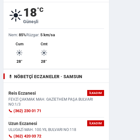
18
°C
☀️
Güneşli
Nem:
85%
Rüzgar:
5 km/sa
Cum
Cmt
☀️
☀️
Turkgun
Turkiye Gazetesi
Yeni S
28°
28°
💊 NÖBETÇI ECZANELER · SAMSUN
Reis Eczanesi
İLKADIM
FEVZİ ÇAKMAK MAH. GAZİETHEM PAŞA BULVARI
NO:1/3
📞 (362) 230 01 71
Uzun Eczanesi
İLKADIM
ULUGAZİ MAH. 100.YIL BULVARI NO:118
📞 (362) 420 03 72