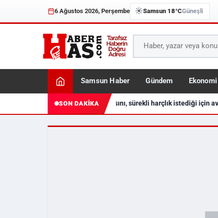
☀️
6 Ağustos 2026, Perşembe
Samsun 18°C
Güneşli
Samsun Haber
Gündem
Ekonomi
Akrabasını, sürekli harçlık istediği için av
SON DAKİKA
Haberhas — Samsun Son 