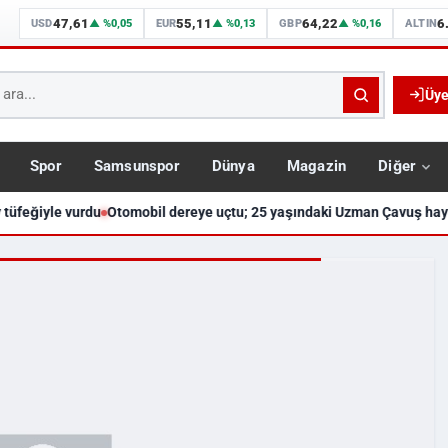
47,61
55,11
64,22
6
USD
▲ %0,05
EUR
▲ %0,13
GBP
▲ %0,16
ALTIN
Üye
Spor
Samsunspor
Dünya
Magazin
Diğer
 tüfeğiyle vurdu
Otomobil dereye uçtu; 25 yaşındaki Uzman Çavuş hayat
Dakika Haberleri, Gündem, Sams