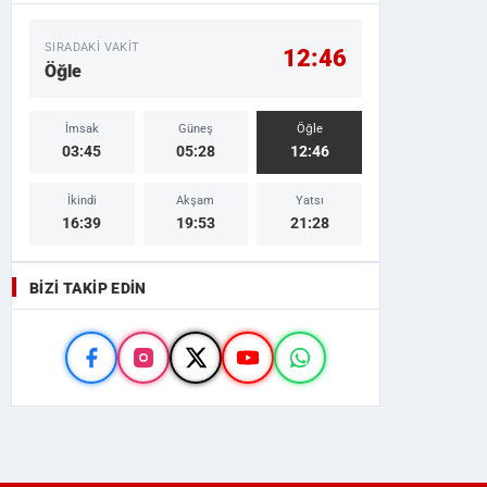
SIRADAKI VAKIT
12:46
Öğle
İmsak
Güneş
Öğle
03:45
05:28
12:46
İkindi
Akşam
Yatsı
16:39
19:53
21:28
BIZI TAKIP EDIN