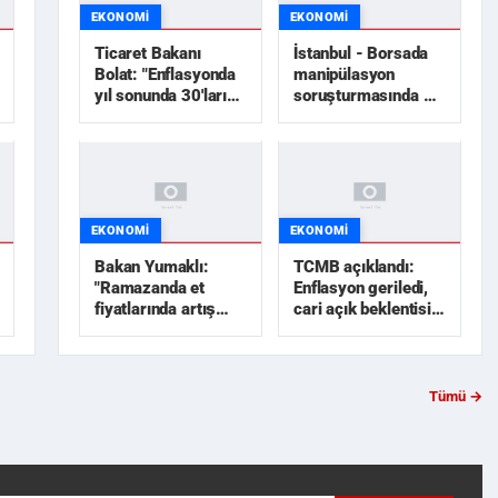
EKONOMI
EKONOMI
Ticaret Bakanı
İstanbul - Borsada
Bolat: "Enflasyonda
manipülasyon
yıl sonunda 30'ların
soruşturmasında 12
altını göreceğiz"
şüpheli tutuklandı
EKONOMI
EKONOMI
Bakan Yumaklı:
TCMB açıklandı:
"Ramazanda et
Enflasyon geriledi,
fiyatlarında artış
cari açık beklentisi
gerektirecek sebep
arttı
yok"
Tümü →
; 25
Samsun’da 2025 Yılı Kivi
Eşini defalarca
ana
Samsun’da Taksi
Samsun'da 2'si ihraç
uş
Hasat Etkinliği! Şehir
bıçaklayarak öldürdü!
Şoförünün Kahramanca
öğretmen 5 kişi fetö'den
ekon...