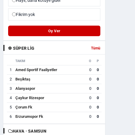
Hayır, daha kötüye gider
Fikrim yok
Oy Ver
⚽ SÜPER LIG
Tümü
TAKIM
O
P
1
Amed Sportif Faaliyetler
0
0
2
Beşiktaş
0
0
3
Alanyaspor
0
0
4
Çaykur Rizespor
0
0
5
Çorum Fk
0
0
6
Erzurumspor Fk
0
0
HAVA · SAMSUN