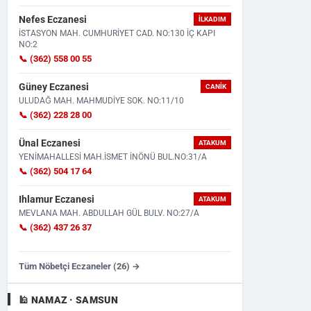
Nefes Eczanesi
İLKADIM
İSTASYON MAH. CUMHURİYET CAD. NO:130 İÇ KAPI
NO:2
📞 (362) 558 00 55
Güney Eczanesi
CANIK
ULUDAĞ MAH. MAHMUDİYE SOK. NO:11/10
📞 (362) 228 28 00
Ünal Eczanesi
ATAKUM
YENİMAHALLESİ MAH.İSMET İNÖNÜ BUL.NO:31/A
📞 (362) 504 17 64
Ihlamur Eczanesi
ATAKUM
MEVLANA MAH. ABDULLAH GÜL BULV. NO:27/A
📞 (362) 437 26 37
Tüm Nöbetçi Eczaneler (26) →
🕌 NAMAZ · SAMSUN