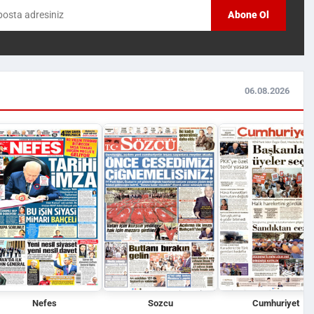
Manevrası facia...
gözalt...
Abone Ol
06.08.2026
Nefes
Sozcu
Cumhuriyet