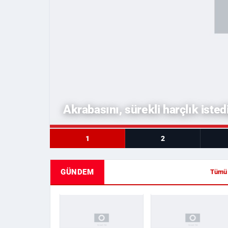
Akrabasını, sürekli harçlık isted
1
2
GÜNDEM
Tümü