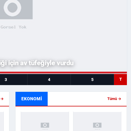
iği için av tüfeğiyle vurdu
T
3
4
5
EKONOMI
 →
Tümü →