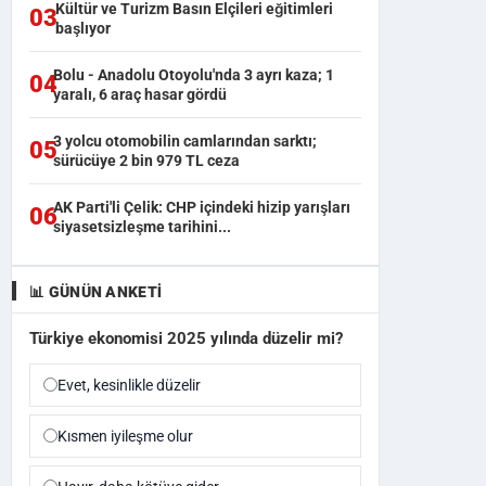
Kültür ve Turizm Basın Elçileri eğitimleri
03
başlıyor
Bolu - Anadolu Otoyolu'nda 3 ayrı kaza; 1
04
yaralı, 6 araç hasar gördü
3 yolcu otomobilin camlarından sarktı;
05
sürücüye 2 bin 979 TL ceza
Otomobil dereye uçtu; 25 yaşındaki Uzman
AK Parti'li Çelik: CHP içindeki hizip yarışları
06
siyasetsizleşme tarihini...
kaybetti
📊 GÜNÜN ANKETI
Türkiye ekonomisi 2025 yılında düzelir mi?
Evet, kesinlikle düzelir
Kısmen iyileşme olur