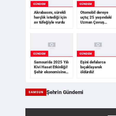
GÜNDEM
GÜNDEM
Akrabasını, sürekli
Otomobil dereye
harçlık istediği için
uçtu; 25 yaşındaki
av tüfeğiyle vurdu
Uzman Çavuş
hayatını kaybetti
GÜNDEM
GÜNDEM
Samsun’da 2025 Yılı
Eşini defalarca
Kivi Hasat Etkinliği!
bıçaklayarak
Şehir ekonomisine 1
öldürdü!
milyar TL
üzerinde...
Şehrin Gündemi
SAMSUN
Akrabasını, sürekli
Otomobil dereye uçtu
Samsunspor
Yapay zekayla gardiy
harçlık istediği için av
yaşındaki Uzman Çav
Başkanvekili Veysel
1'i kadın 2 kişi rüşvet
tüfeğiy...
hayat...