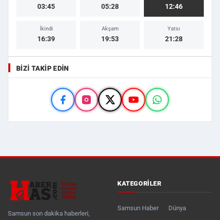
03:45
05:28
12:46
İkindi
Akşam
Yatsı
16:39
19:53
21:28
BIZI TAKIP EDIN
KATEGORILER
Samsun Haber
Dünya
Samsun son dakika haberleri,