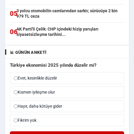
3 yolcu otomobilin camlarından sarktı; sürücüye 2 bin
05
979 TL ceza
AK Parti'li Çelik: CHP içindeki hizip yarışları
06
siyasetsizleşme tarihini...
📊 GÜNÜN ANKETI
Türkiye ekonomisi 2025 yılında düzelir mi?
Evet, kesinlikle düzelir
Kısmen iyileşme olur
Hayır, daha kötüye gider
Fikrim yok