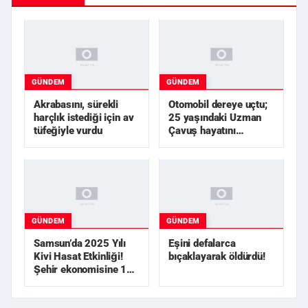
GÜNDEM
GÜNDEM
Akrabasını, sürekli
Otomobil dereye uçtu;
harçlık istediği için av
25 yaşındaki Uzman
tüfeğiyle vurdu
Çavuş hayatını
kaybetti
GÜNDEM
GÜNDEM
Samsun’da 2025 Yılı
Eşini defalarca
Kivi Hasat Etkinliği!
bıçaklayarak öldürdü!
Şehir ekonomisine 1
milyar TL üzerinde...