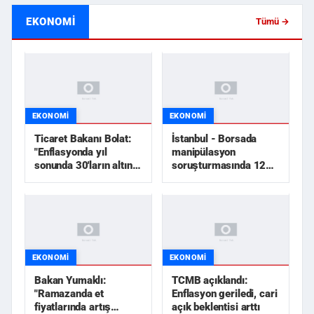
EKONOMI
Tümü →
EKONOMI
EKONOMI
Ticaret Bakanı Bolat:
İstanbul - Borsada
"Enflasyonda yıl
manipülasyon
sonunda 30'ların altını
soruşturmasında 12
göreceğiz"
şüpheli tutuklandı
EKONOMI
EKONOMI
Bakan Yumaklı:
TCMB açıklandı:
"Ramazanda et
Enflasyon geriledi, cari
fiyatlarında artış
açık beklentisi arttı