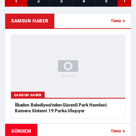
T
1
2
3
4
5
SAMSUN HABER
Tümü →
SAMSUN HABER
İlkadım Belediyesi'nden Güvenli Park Hamlesi:
Kamera Sistemi 19 Parka Ulaşıyor
GÜNDEM
Tümü →