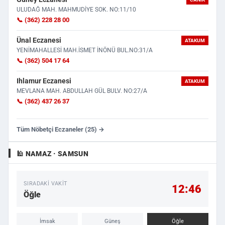
ULUDAĞ MAH. MAHMUDİYE SOK. NO:11/10
📞 (362) 228 28 00
Ünal Eczanesi
ATAKUM
YENİMAHALLESİ MAH.İSMET İNÖNÜ BUL.NO:31/A
📞 (362) 504 17 64
Ihlamur Eczanesi
ATAKUM
MEVLANA MAH. ABDULLAH GÜL BULV. NO:27/A
📞 (362) 437 26 37
Tüm Nöbetçi Eczaneler (25) →
🕌 NAMAZ · SAMSUN
SIRADAKI VAKIT
12:46
Öğle
İmsak
Güneş
Öğle