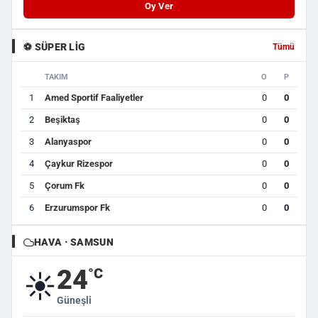
Oy Ver
⚽ SÜPER LIG
Tümü
TAKIM
O
P
1
Amed Sportif Faaliyetler
0
0
2
Beşiktaş
0
0
3
Alanyaspor
0
0
4
Çaykur Rizespor
0
0
5
Çorum Fk
0
0
6
Erzurumspor Fk
0
0
HAVA · SAMSUN
24
°C
☀️
Güneşli