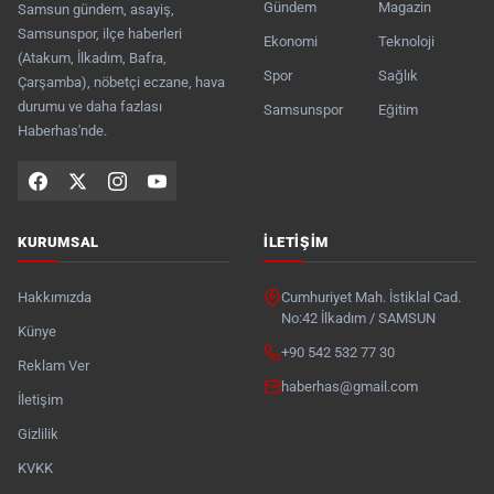
Gündem
Magazin
Samsun gündem, asayiş,
Samsunspor, ilçe haberleri
Ekonomi
Teknoloji
(Atakum, İlkadım, Bafra,
Spor
Sağlık
Çarşamba), nöbetçi eczane, hava
durumu ve daha fazlası
Samsunspor
Eğitim
Haberhas'nde.
KURUMSAL
İLETIŞIM
Hakkımızda
Cumhuriyet Mah. İstiklal Cad.
No:42 İlkadım / SAMSUN
Künye
+90 542 532 77 30
Reklam Ver
haberhas@gmail.com
İletişim
Gizlilik
KVKK