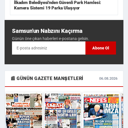
İlkadım Belediyesi'nden Güvenli Park Hamlesi:
Kamera Sistemi 19 Parka Ulaşıyor
Samsun'un Nabzını Kaçırma
Günün öne çıkan haberleri e-postana gelsin.
Abone Ol
📰 GÜNÜN GAZETE MANŞETLERI
06.08.2026