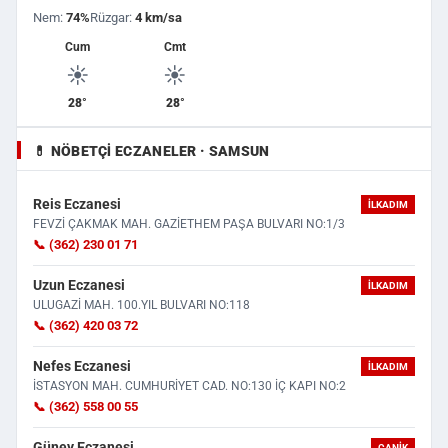
Nem:
74%
Rüzgar:
4 km/sa
Cum
Cmt
☀️
☀️
28°
28°
💊 NÖBETÇI ECZANELER · SAMSUN
Reis Eczanesi
İLKADIM
FEVZİ ÇAKMAK MAH. GAZİETHEM PAŞA BULVARI NO:1/3
📞 (362) 230 01 71
Uzun Eczanesi
İLKADIM
ULUGAZİ MAH. 100.YIL BULVARI NO:118
📞 (362) 420 03 72
Nefes Eczanesi
İLKADIM
İSTASYON MAH. CUMHURİYET CAD. NO:130 İÇ KAPI NO:2
📞 (362) 558 00 55
Güney Eczanesi
CANIK