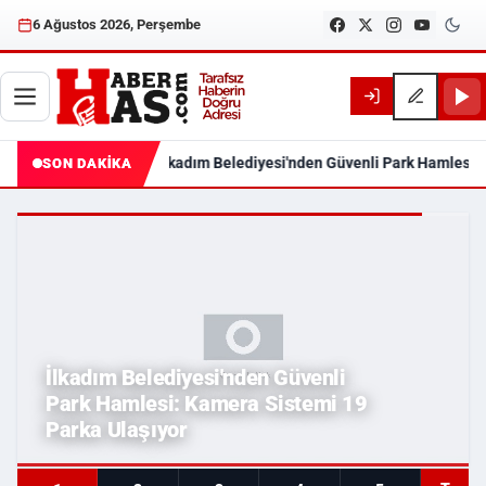
6 Ağustos 2026, Perşembe
İlkadım Belediyesi'nden Güvenli Park Hamlesi:
SON DAKİKA
Haberhas — Samsun Son Dakika
İlkadım Belediyesi'nden Güvenli
Park Hamlesi: Kamera Sistemi 19
Parka Ulaşıyor