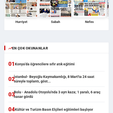
Hurriyet
Sabah
Nefes
EN ÇOK OKUNANLAR
01
Konya'da öğrencilere sıfır atık eğitimi
İstanbul- Beyoğlu Kaymakamlığı, 8 Mart'ta 24 saat
02
süreyle toplantı, göst...
Bolu - Anadolu Otoyolu'nda 3 ayrı kaza; 1 yaralı, 6 araç
03
hasar gördü
04
Kültür ve Turizm Basın Elçileri eğitimleri başlıyor