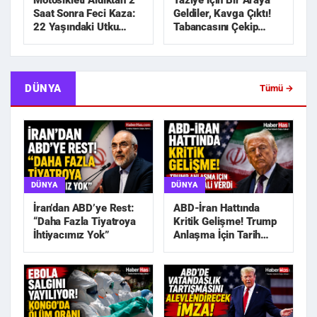
Motosikleti Aldıktan 2
Taziye İçin Bir Araya
Saat Sonra Feci Kaza:
Geldiler, Kavga Çıktı!
22 Yaşındaki Utku
Tabancasını Çekip
Hayatını Kaybetti
Kovaladı
DÜNYA
Tümü →
DÜNYA
DÜNYA
İran’dan ABD’ye Rest:
ABD-İran Hattında
“Daha Fazla Tiyatroya
Kritik Gelişme! Trump
İhtiyacımız Yok”
Anlaşma İçin Tarih
Sinyali Verdi