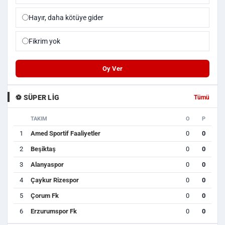
Hayır, daha kötüye gider
Fikrim yok
Oy Ver
⚽ SÜPER LIG
Tümü
TAKIM
O
P
1
Amed Sportif Faaliyetler
0
0
2
Beşiktaş
0
0
3
Alanyaspor
0
0
4
Çaykur Rizespor
0
0
5
Çorum Fk
0
0
6
Erzurumspor Fk
0
0