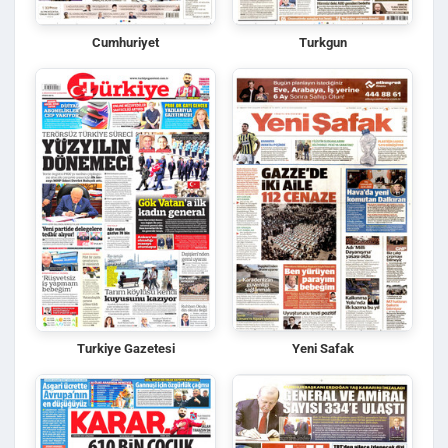
Cumhuriyet
Turkgun
Turkiye Gazetesi
Yeni Safak