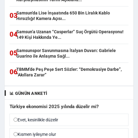
Samsun'da Lise İnşaatında 650 Bin Liralık Kablo
03
Hırsızlığı! Kamera Açısı...
Samsun’a Uzanan “Casperlar” Suç Örgütü Operasyonu!
04
149 Kişi Hakkında Ye...
Samsunspor Savunmasına İtalyan Duvarı: Gabriele
05
Guarino ile Anlaşma Sağl...
TBMM’de Peş Peşe Sert Sözler: “Demokrasiye Darbe”,
06
“Akıllara Zarar”
📊 GÜNÜN ANKETI
Türkiye ekonomisi 2025 yılında düzelir mi?
Evet, kesinlikle düzelir
Kısmen iyileşme olur