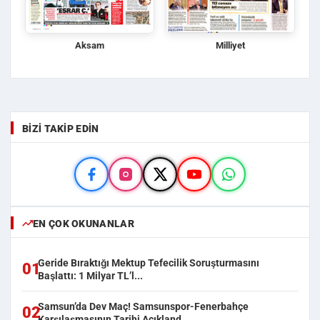
Aksam
Milliyet
BIZI TAKIP EDIN
EN ÇOK OKUNANLAR
Geride Bıraktığı Mektup Tefecilik Soruşturmasını
01
Başlattı: 1 Milyar TL’l...
Samsun’da Dev Maç! Samsunspor-Fenerbahçe
02
Karşılaşmasının Tarihi Açıkland...