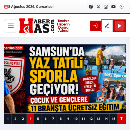
8 Ağustos 2026, Cumartesi
Haberhas — Samsun Son Dakika
T
1
2
3
4
5
6
7
8
9
10
11
12
13
14
15