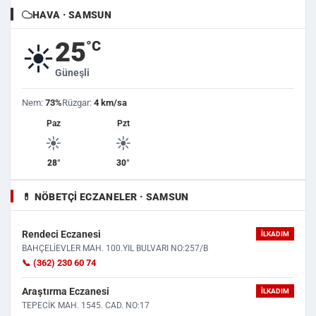
HAVA · SAMSUN
25
°C
☀️
Güneşli
Nem:
73%
Rüzgar:
4 km/sa
Paz
Pzt
☀️
☀️
28°
30°
💊 NÖBETÇI ECZANELER · SAMSUN
Rendeci Eczanesi
İLKADIM
BAHÇELİEVLER MAH. 100.YIL BULVARI NO:257/B
📞 (362) 230 60 74
Araştırma Eczanesi
İLKADIM
TEPECİK MAH. 1545. CAD. NO:17