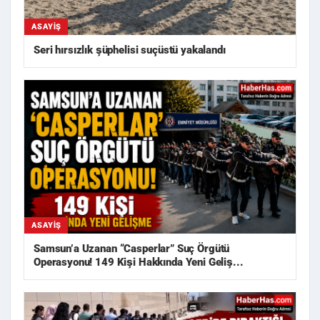
ASAYIŞ
Seri hırsızlık şüphelisi suçüstü yakalandı
ASAYIŞ
Samsun’a Uzanan “Casperlar” Suç Örgütü
Operasyonu! 149 Kişi Hakkında Yeni Geliş...