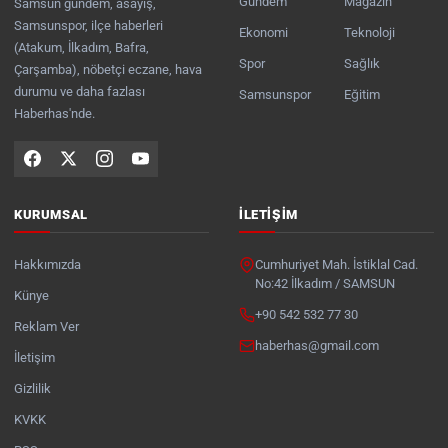
Gündem
Magazin
Samsun gündem, asayiş,
Samsunspor, ilçe haberleri
Ekonomi
Teknoloji
(Atakum, İlkadım, Bafra,
Spor
Sağlık
Çarşamba), nöbetçi eczane, hava
durumu ve daha fazlası
Samsunspor
Eğitim
Haberhas'nde.
KURUMSAL
İLETIŞIM
Hakkımızda
Cumhuriyet Mah. İstiklal Cad.
No:42 İlkadım / SAMSUN
Künye
+90 542 532 77 30
Reklam Ver
haberhas@gmail.com
İletişim
Gizlilik
KVKK