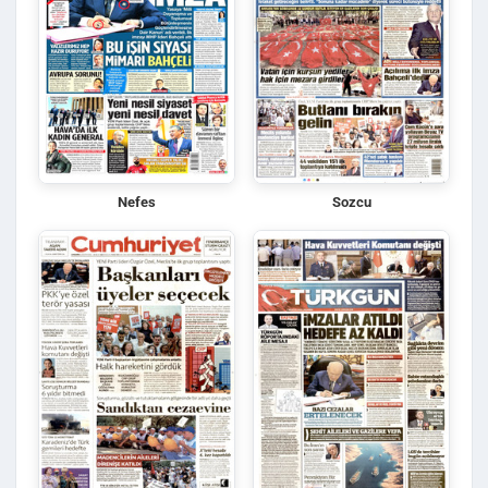
Nefes
Sozcu