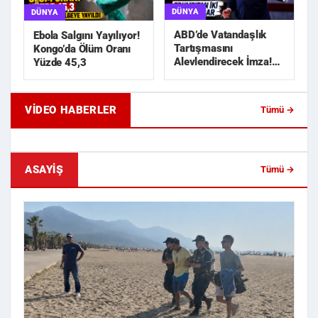
DÜNYA
DÜNYA
ABD’de Vatandaşlık
Ebola Salgını Yayılıyor!
Tartışmasını
Kongo’da Ölüm Oranı
Alevlendirecek İmza!
Yüzde 45,3
Trump’tan İki Yeni
Karar
VIDEO HABERLER
Tümü →
Geride Bıraktığı Mektup Tefecilik
Samsun'da Lise İnşaat
Soruşturmasını Başlatt...
Liralık Kablo Hırsızlı...
ASAYIŞ
Tümü →