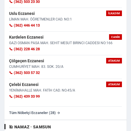
📞 (362) 503 23 30
Uslu Eczanesi
İLKADIM
LİMAN MAH. ÖĞRETMENLER CAD. NO:1
📞 (362) 446 44 13
Kardelen Eczanesi
CANIK
GAZI OSMAN PASA MAH. SEHIT MESUT BIRINCI CADDESI NO:166
📞 (362) 228 46 28
Çölgeçen Eczanesi
ATAKUM
CUMHURİYET MAH. 83. SOK. 20/A
📞 (362) 503 57 32
Çelebi Eczanesi
ATAKUM
YENİMAHALLE MAH. FATİH CAD. NO.45/A
📞 (362) 439 33 99
Tüm Nöbetçi Eczaneler (28) →
🕌 NAMAZ · SAMSUN