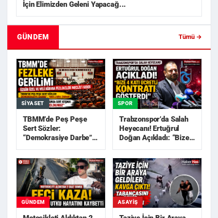
İçin Elimizden Geleni Yapacağ...
GÜNDEM
Tümü →
SIYASET
SPOR
TBMM’de Peş Peşe
Trabzonspor’da Salah
Sert Sözler:
Heyecanı! Ertuğrul
“Demokrasiye Darbe”,
Doğan Açıkladı: “Bize
“Akıllara Zarar”
4 Katı Ücretli Kon...
GÜNDEM
ASAYIŞ