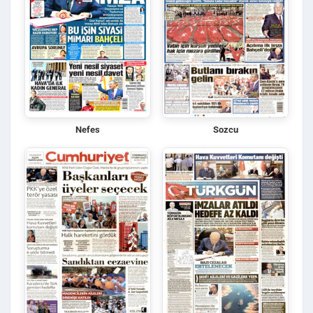
Nefes
Sozcu