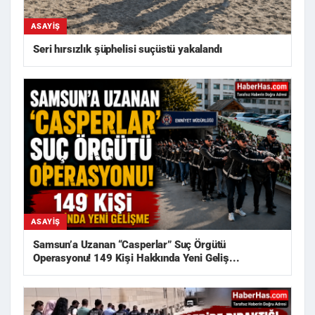
ASAYIŞ
Seri hırsızlık şüphelisi suçüstü yakalandı
ASAYIŞ
Samsun’a Uzanan “Casperlar” Suç Örgütü
Operasyonu! 149 Kişi Hakkında Yeni Geliş...