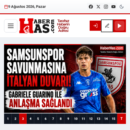
9 Ağustos 2026, Pazar
Haberhas — Samsun Son Dakika
T
1
2
3
4
5
6
7
8
9
10
11
12
13
14
15