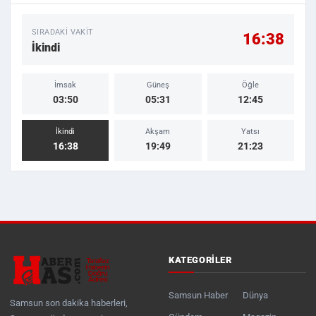
SIRADAKI VAKIT
16:38
İkindi
İmsak
Güneş
Öğle
03:50
05:31
12:45
İkindi
Akşam
Yatsı
16:38
19:49
21:23
KATEGORILER
Samsun Haber
Dünya
Samsun son dakika haberleri,