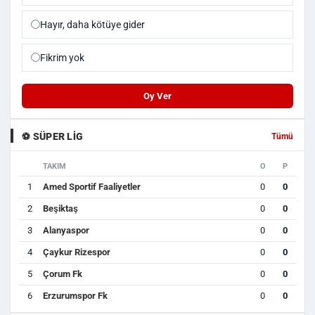
Hayır, daha kötüye gider
Fikrim yok
Oy Ver
⚽ SÜPER LIG
Tümü
TAKIM
O
P
1
Amed Sportif Faaliyetler
0
0
2
Beşiktaş
0
0
3
Alanyaspor
0
0
4
Çaykur Rizespor
0
0
5
Çorum Fk
0
0
6
Erzurumspor Fk
0
0