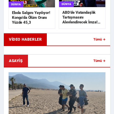
DÜNYA
DÜNYA
ABD’de Vatandaşlık
Ebola Salgını Yayılıyor!
Tartışmasını
Kongo’da Ölüm Oranı
Alevlendirecek İmza!
Yüzde 45,3
Trump’tan İki Yeni
Karar
VIDEO HABERLER
Tümü →
Geride Bıraktığı Mektup Tefecilik
Samsun'da Lise İnşaat
Soruşturmasını Başlatt...
Liralık Kablo Hırsızlı...
ASAYIŞ
Tümü →