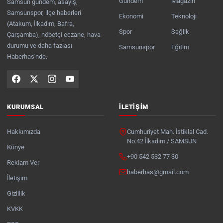
Gündem
Magazin
Samsun gündem, asayiş,
Samsunspor, ilçe haberleri
Ekonomi
Teknoloji
(Atakum, İlkadım, Bafra,
Spor
Sağlık
Çarşamba), nöbetçi eczane, hava
durumu ve daha fazlası
Samsunspor
Eğitim
Haberhas'nde.
KURUMSAL
İLETIŞIM
Hakkımızda
Cumhuriyet Mah. İstiklal Cad.
No:42 İlkadım / SAMSUN
Künye
+90 542 532 77 30
Reklam Ver
haberhas@gmail.com
İletişim
Gizlilik
KVKK