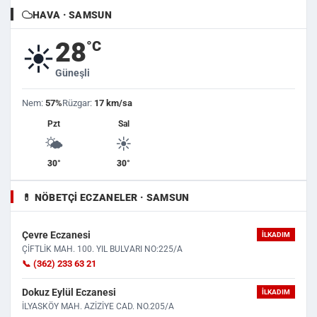
HAVA · SAMSUN
28
°C
☀️
Güneşli
Nem:
57%
Rüzgar:
17 km/sa
Pzt
Sal
🌤️
☀️
30°
30°
💊 NÖBETÇI ECZANELER · SAMSUN
Çevre Eczanesi
İLKADIM
ÇİFTLİK MAH. 100. YIL BULVARI NO:225/A
📞 (362) 233 63 21
Dokuz Eylül Eczanesi
İLKADIM
İLYASKÖY MAH. AZİZİYE CAD. NO.205/A