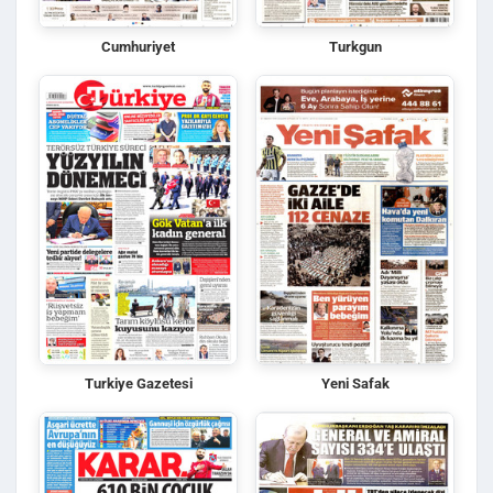
Cumhuriyet
Turkgun
Turkiye Gazetesi
Yeni Safak