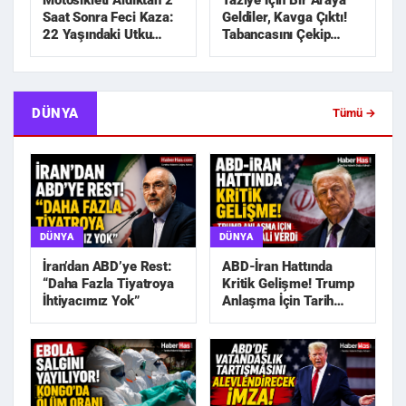
Motosikleti Aldıktan 2
Taziye İçin Bir Araya
Saat Sonra Feci Kaza:
Geldiler, Kavga Çıktı!
22 Yaşındaki Utku
Tabancasını Çekip
Hayatını Kaybetti
Kovaladı
DÜNYA
Tümü →
DÜNYA
DÜNYA
İran’dan ABD’ye Rest:
ABD-İran Hattında
“Daha Fazla Tiyatroya
Kritik Gelişme! Trump
İhtiyacımız Yok”
Anlaşma İçin Tarih
Sinyali Verdi