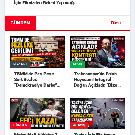
İçin Elimizden Geleni Yapacağ...
GÜNDEM
Tümü →
SIYASET
SPOR
TBMM’de Peş Peşe
Trabzonspor’da Salah
Sert Sözler:
Heyecanı! Ertuğrul
“Demokrasiye Darbe”,
Doğan Açıkladı: “Bize
“Akıllara Zarar”
4 Katı Ücretli Kon...
GÜNDEM
ASAYIŞ