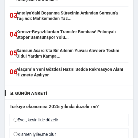
Antalya'daki Boşanma Sürecinin Ardından Samsun'a
03
Taşındı: Mahkemeden Taz...
Kırmızı-Beyazlılardan Transfer Bombası! Polonyalı
04
Stoper Samsunspor Yolu...
Samsun Asarcık'ta Bir Ailenin Yuvası Alevlere Teslim
05
Oldu! Yardım Kampa...
Alaçam'ın Yeni Gözdesi Hazır! Sedde Rekreasyon Alanı
06
Hizmete Açılıyor
📊 GÜNÜN ANKETI
Türkiye ekonomisi 2025 yılında düzelir mi?
Evet, kesinlikle düzelir
Kısmen iyileşme olur