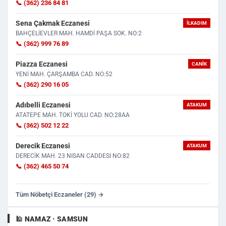
📞 (362) 236 84 81
Sena Çakmak Eczanesi
İLKADIM
BAHÇELİEVLER MAH. HAMDİ PAŞA SOK. NO:2
📞 (362) 999 76 89
Piazza Eczanesi
CANIK
YENİ MAH. ÇARŞAMBA CAD. NO:52
📞 (362) 290 16 05
Adıbelli Eczanesi
ATAKUM
ATATEPE MAH. TOKİ YOLU CAD. NO:28AA
📞 (362) 502 12 22
Derecik Eczanesi
ATAKUM
DERECİK MAH. 23 NISAN CADDESI NO:82
📞 (362) 465 50 74
Tüm Nöbetçi Eczaneler (29) →
🕌 NAMAZ · SAMSUN