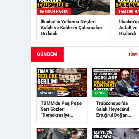
SAMSUN HABER
SAMSUN H
İlkadım’ın Yollarına Neşter:
İlkadım’ı
Asfalt ve Kaldırım Çalışmaları
Asfalt ve
Hızlandı
Hızlandı
GÜNDEM
Tümü
SIYASET
SPOR
TBMM’de Peş Peşe
Trabzonspor’da
Sert Sözler:
Salah Heyecanı!
“Demokrasiye
Ertuğrul Doğan
Darbe”, “Akıllara
Açıkladı: “Bize 4
Zarar”
Katı Ücretli Kon...