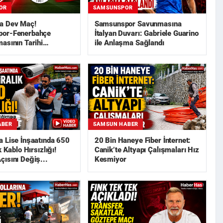
OR
SAMSUNSPOR
a Dev Maç!
Samsunspor Savunmasına
or-Fenerbahçe
İtalyan Duvarı: Gabriele Guarino
asının Tarihi
ile Anlaşma Sağlandı
ABER
SAMSUN HABER
 Lise İnşaatında 650
20 Bin Haneye Fiber İnternet:
k Kablo Hırsızlığı!
Canik’te Altyapı Çalışmaları Hız
ısını Değiş...
Kesmiyor