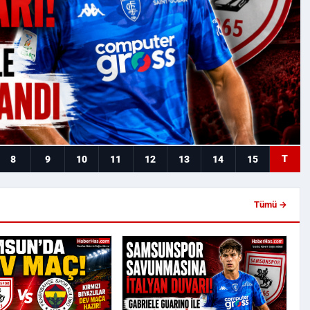
T
8
9
10
11
12
13
14
15
Tümü →