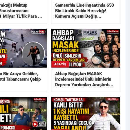
raktığı Mektup
Samsun'da Lise İnşaatında 650
 Soruşturmasını
Bin Liralık Kablo Hırsızlığı!
1 Milyar TL’lik Para ...
Kamera Açısını Değiş...
ASAYIŞ
n Bir Araya Geldiler,
Ahbap Bağışları MASAK
tı! Tabancasını Çekip
İncelemesinde! Ünlü İsimlerin
Deprem Yardımları Araştırılı...