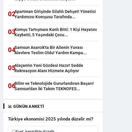
Apartman Girişinde Silahlı Dehşet! Yönetici
02
Yardımcısı Komşusu Tarafında...
Komşu Tartışması Kanlı Bitti: 1 Kişi Hayatını
03
Kaybetti, 5 Yaşındaki Çocu...
Samsun Asarcık'ta Bir Ailenin Yuvası
04
Alevlere Teslim Oldu! Yardım Kampa...
Alaçam'ın Yeni Gözdesi Hazır! Sedde
05
Rekreasyon Alanı Hizmete Açılıyor
Bilim ve Teknolojide Gururlandıran Başarı!
06
Samsun'dan İki Takım TEKNOFES...
📊 GÜNÜN ANKETI
Türkiye ekonomisi 2025 yılında düzelir mi?
Evet, kesinlikle düzelir