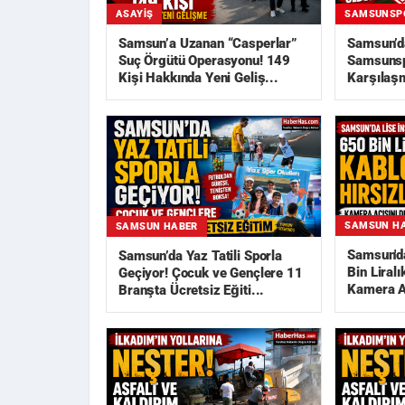
ASAYIŞ
SAMSUNSP
Samsun’a Uzanan “Casperlar”
Samsun’d
Suç Örgütü Operasyonu! 149
Samsunsp
Kişi Hakkında Yeni Geliş...
Karşılaşm
Açıklandı
SAMSUN H
SAMSUN HABER
Samsun'da
Samsun’da Yaz Tatili Sporla
Bin Liralı
Geçiyor! Çocuk ve Gençlere 11
Kamera Aç
Branşta Ücretsiz Eğiti...