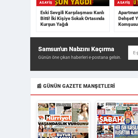
ASAYIŞ
ASAYIŞ
Eski Sevgili Karşılaşması Kanlı
Apartman 
Bitti! İki Kişiye Sokak Ortasında
Dehşet! Y
Kurşun Yağdı
Komşusu T
Samsun'un Nabzını Kaçırma
Günün öne çıkan haberleri e-postana gelsin.
📰 GÜNÜN GAZETE MANŞETLERI