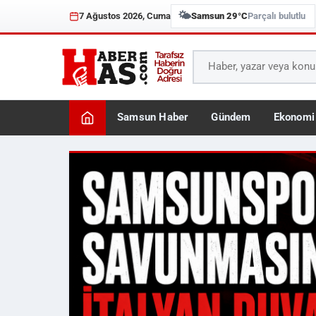
🌤️
7 Ağustos 2026, Cuma
Samsun 29°C
Parçalı bulutlu
Samsun Haber
Gündem
Ekonomi
Haberhas — Samsun Son 