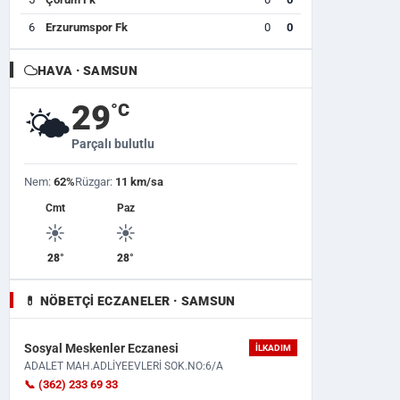
6
Erzurumspor Fk
0
0
HAVA · SAMSUN
29
°C
🌤️
Parçalı bulutlu
Nem:
62%
Rüzgar:
11 km/sa
Cmt
Paz
☀️
☀️
28°
28°
💊 NÖBETÇI ECZANELER · SAMSUN
Sosyal Meskenler Eczanesi
İLKADIM
ADALET MAH.ADLİYEEVLERİ SOK.NO:6/A
📞 (362) 233 69 33