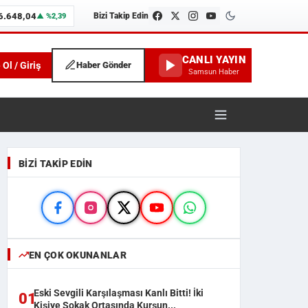
6.648,04
Bizi Takip Edin
▲ %2,39
CANLI YAYIN
 Ol / Giriş
Haber Gönder
Samsun Haber
unspor ve İlçe Haberleri
BIZI TAKIP EDIN
EN ÇOK OKUNANLAR
Eski Sevgili Karşılaşması Kanlı Bitti! İki
01
Kişiye Sokak Ortasında Kurşun...