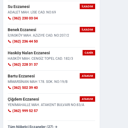
Su Eczanesi
İLKADIM
ADALET MAH. LİSE CAD. NO:69
📞 (362) 230 03 04
Benek Eczanesi
İLKADIM
İLYASKÖY MAH. AZiZiYE CAD. NO:207/2
📞 (362) 236 44 50
Motosikleti Aldıktan 2 Saat Sonra
Taziye İçin Bir Araya Geldile
Hasköy Nalan Eczanesi
CANIK
Feci Kaza: 22 Yaşındak...
Çıktı! Tabancasını...
HASKÖY MAH. CENGİZ TOPEL CAD. 182/3
📞 (362) 228 31 37
Bartu Eczanesi
ATAKUM
MİMARSİNAN MAH 178. SOK. NO:19/B
📞 (362) 502 39 40
Çiğdem Eczanesi
ATAKUM
YENİMAHALLE MAH. ATAKENT BULVARI NO:83/A
📞 (362) 999 52 57
Tüm Nöbetçi Eczaneler (27) →