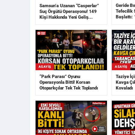
Geride Bı
Samsun’a Uzanan “Casperlar”
Tefecilik
Suç Örgütü Operasyonu! 149
Başlattı: 
Kişi Hakkında Yeni Geliş...
ASAYIŞ
ASAYIŞ
“Park Parası” Oyunu
Taziye İçi
Operasyonla Bitti! Korsan
Kavga Çık
Otoparkçılar Tek Tek Toplandı
Kovaladı