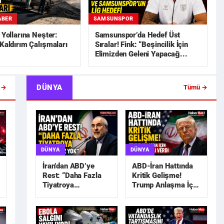
ABER
SAMSUNSPOR
n Yollarına Neşter:
Samsunspor’da Hedef Üst
 Kaldırım Çalışmaları
Sıralar! Fink: “Beşincilik İçin
Elimizden Geleni Yapacağ...
DÜNYA
 →
Tümü →
DÜNYA
DÜNYA
İran’dan ABD’ye
ABD-İran Hattında
Rest: “Daha Fazla
Kritik Gelişme!
Tiyatroya
Trump Anlaşma İçin
İhtiyacımız Yok”
Tarih Sinyali Verdi