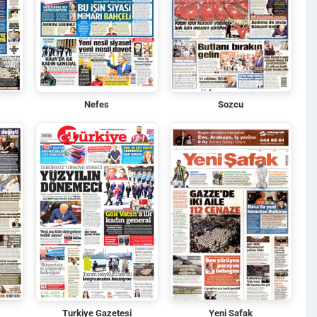
Nefes
Sozcu
Turkiye Gazetesi
Yeni Safak