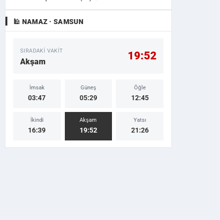
🕌 NAMAZ · SAMSUN
SIRADAKI VAKIT
19:52
Akşam
İmsak
Güneş
Öğle
03:47
05:29
12:45
İkindi
Akşam
Yatsı
16:39
19:52
21:26