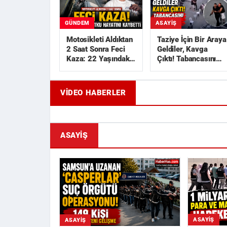
GÜNDEM
ASAYIŞ
Motosikleti Aldıktan
Taziye İçin Bir Araya
2 Saat Sonra Feci
Geldiler, Kavga
Kaza: 22 Yaşındaki
Çıktı! Tabancasını
Utku Hayatını
Çekip Kovaladı
Kaybetti
VIDEO HABERLER
Geride Bıraktığı Mektup Tefecilik
Samsun'd
Soruşturmasını Başlatt...
Liralık Ka
ASAYIŞ
ASAYIŞ
ASAYIŞ