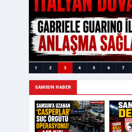
1
2
3
4
5
6
7
SAMSUN HABER