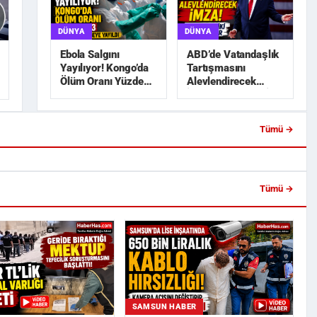
DÜNYA
DÜNYA
ABD’de Vatandaşlık
Ebola Salgını
Tartışmasını
Yayılıyor! Kongo’da
Alevlendirecek
Ölüm Oranı Yüzde
İmza! Trump’tan İki
45,3
Yeni Karar
Tümü →
a Lise İnşaatında 650 Bin
Trabzonspor’da Salah Heyecanı!
blo Hırsızlı...
Ertuğrul Doğan Açıkladı: ...
Tümü →
SAMSUN HABER