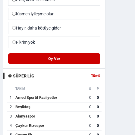
Kısmen iyileşme olur
Hayır, daha kötüye gider
Fikrim yok
Oy Ver
⚽ SÜPER LIG
Tümü
TAKIM
O
P
1
Amed Sportif Faaliyetler
0
0
2
Beşiktaş
0
0
3
Alanyaspor
0
0
4
Çaykur Rizespor
0
0
5
Çorum Fk
0
0