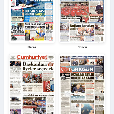
Nefes
Sozcu