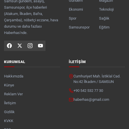
Gündem
Magazin
Samsun gündem, asayiş,
Samsunspor, ilçe haberleri
Ekonomi
Teknoloji
(Atakum, İlkadım, Bafra,
Spor
Sağlık
Çarşamba), nöbetçi eczane, hava
durumu ve daha fazlası
Samsunspor
Eğitim
Haberhas'nde.
KURUMSAL
İLETIŞIM
Hakkımızda
Cumhuriyet Mah. İstiklal Cad.
No:42 İlkadım / SAMSUN
Künye
+90 542 532 77 30
Reklam Ver
haberhas@gmail.com
İletişim
Gizlilik
KVKK