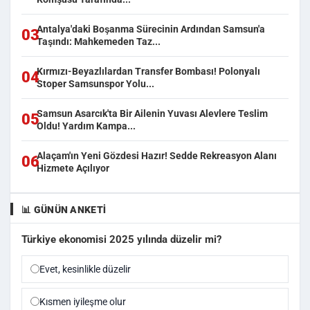
Antalya'daki Boşanma Sürecinin Ardından Samsun'a
03
Taşındı: Mahkemeden Taz...
Kırmızı-Beyazlılardan Transfer Bombası! Polonyalı
04
Stoper Samsunspor Yolu...
Samsun Asarcık'ta Bir Ailenin Yuvası Alevlere Teslim
05
Oldu! Yardım Kampa...
Alaçam'ın Yeni Gözdesi Hazır! Sedde Rekreasyon Alanı
06
Hizmete Açılıyor
📊 GÜNÜN ANKETI
Türkiye ekonomisi 2025 yılında düzelir mi?
Evet, kesinlikle düzelir
Kısmen iyileşme olur