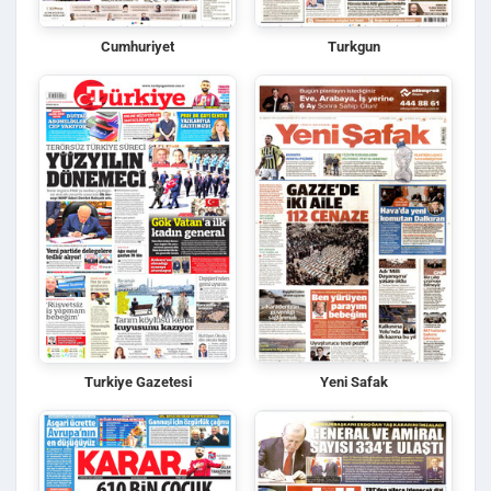
Cumhuriyet
Turkgun
Turkiye Gazetesi
Yeni Safak