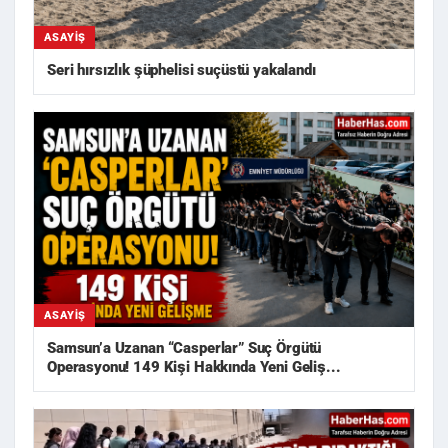
ASAYIŞ
Seri hırsızlık şüphelisi suçüstü yakalandı
ASAYIŞ
Samsun’a Uzanan “Casperlar” Suç Örgütü
Operasyonu! 149 Kişi Hakkında Yeni Geliş...