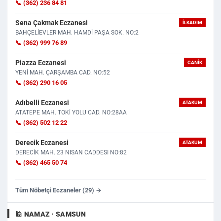
📞 (362) 236 84 81
Sena Çakmak Eczanesi
İLKADIM
BAHÇELİEVLER MAH. HAMDİ PAŞA SOK. NO:2
📞 (362) 999 76 89
Piazza Eczanesi
CANIK
YENİ MAH. ÇARŞAMBA CAD. NO:52
📞 (362) 290 16 05
Adıbelli Eczanesi
ATAKUM
ATATEPE MAH. TOKİ YOLU CAD. NO:28AA
📞 (362) 502 12 22
Derecik Eczanesi
ATAKUM
DERECİK MAH. 23 NISAN CADDESI NO:82
📞 (362) 465 50 74
Tüm Nöbetçi Eczaneler (29) →
🕌 NAMAZ · SAMSUN