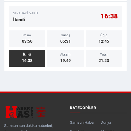
SIRADAKI VAKIT
16:38
İkindi
İmsak
Güneş
Öğle
03:50
05:31
12:45
İkindi
Akşam
Yatsı
16:38
19:49
21:23
KATEGORILER
Samsun Haber
Dünya
Samsun son dakika haberleri,