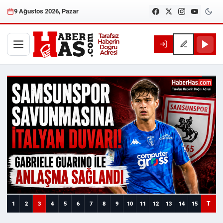
9 Ağustos 2026, Pazar
Haberhas — Samsun Son Dakika
T
1
2
3
4
5
6
7
8
9
10
11
12
13
14
15