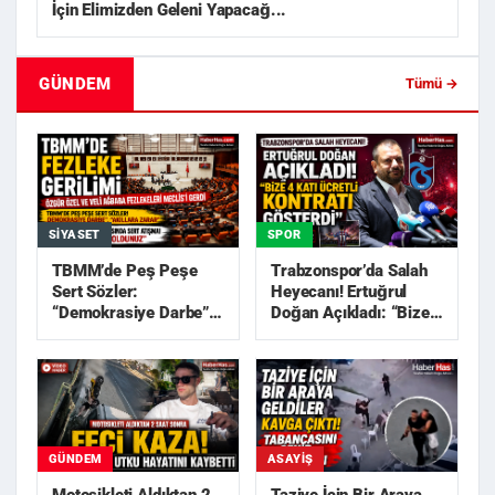
İçin Elimizden Geleni Yapacağ...
GÜNDEM
Tümü →
SIYASET
SPOR
TBMM’de Peş Peşe
Trabzonspor’da Salah
Sert Sözler:
Heyecanı! Ertuğrul
“Demokrasiye Darbe”,
Doğan Açıkladı: “Bize
“Akıllara Zarar”
4 Katı Ücretli Kon...
GÜNDEM
ASAYIŞ