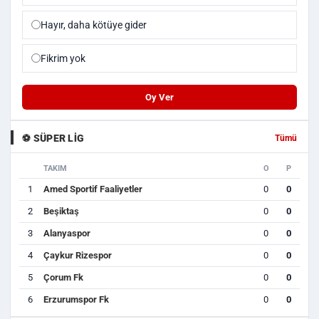
Hayır, daha kötüye gider
Fikrim yok
Oy Ver
⚽ SÜPER LIG
Tümü
TAKIM
O
P
1
Amed Sportif Faaliyetler
0
0
2
Beşiktaş
0
0
3
Alanyaspor
0
0
4
Çaykur Rizespor
0
0
5
Çorum Fk
0
0
6
Erzurumspor Fk
0
0