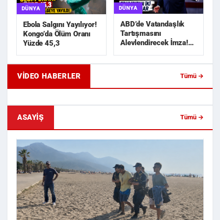
DÜNYA
DÜNYA
ABD’de Vatandaşlık
Ebola Salgını Yayılıyor!
Tartışmasını
Kongo’da Ölüm Oranı
Alevlendirecek İmza!
Yüzde 45,3
Trump’tan İki Yeni
Karar
VIDEO HABERLER
Tümü →
Geride Bıraktığı Mektup Tefecilik
Samsun'da Lise İnşaat
Soruşturmasını Başlatt...
Liralık Kablo Hırsızlı...
ASAYIŞ
Tümü →