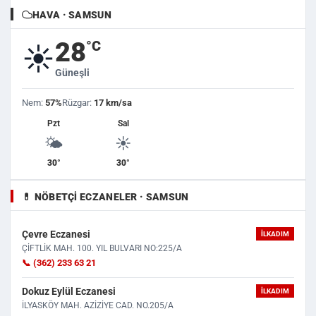
HAVA · SAMSUN
28
°C
☀️
Güneşli
Nem:
57%
Rüzgar:
17 km/sa
Pzt
Sal
🌤️
☀️
30°
30°
💊 NÖBETÇI ECZANELER · SAMSUN
Çevre Eczanesi
İLKADIM
ÇİFTLİK MAH. 100. YIL BULVARI NO:225/A
📞 (362) 233 63 21
Dokuz Eylül Eczanesi
İLKADIM
İLYASKÖY MAH. AZİZİYE CAD. NO.205/A