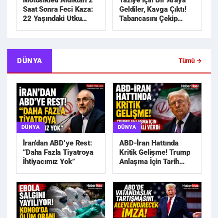
Motosikleti Aldıktan 2
Taziye İçin Bir Araya
Saat Sonra Feci Kaza:
Geldiler, Kavga Çıktı!
22 Yaşındaki Utku
Tabancasını Çekip
Hayatını Kaybetti
Kovaladı
DÜNYA
Tümü →
DÜNYA
DÜNYA
İran’dan ABD’ye Rest:
ABD-İran Hattında
“Daha Fazla Tiyatroya
Kritik Gelişme! Trump
İhtiyacımız Yok”
Anlaşma İçin Tarih
Sinyali Verdi