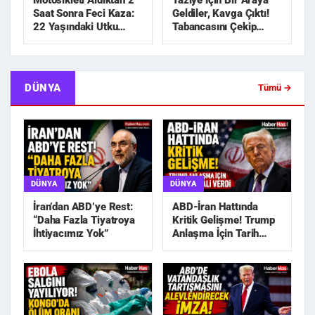
Motosikleti Aldıktan 2
Taziye İçin Bir Araya
Saat Sonra Feci Kaza:
Geldiler, Kavga Çıktı!
22 Yaşındaki Utku
Tabancasını Çekip
Hayatını Kaybetti
Kovaladı
DÜNYA
Tümü →
DÜNYA
DÜNYA
İran’dan ABD’ye Rest:
ABD-İran Hattında
“Daha Fazla Tiyatroya
Kritik Gelişme! Trump
İhtiyacımız Yok”
Anlaşma İçin Tarih
Sinyali Verdi