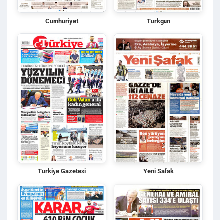
Cumhuriyet
Turkgun
Turkiye Gazetesi
Yeni Safak