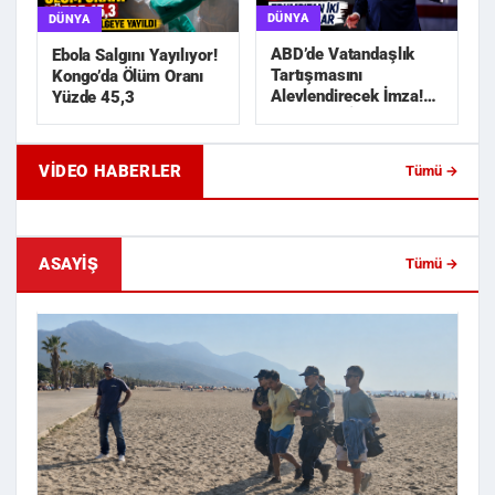
DÜNYA
DÜNYA
ABD’de Vatandaşlık
Ebola Salgını Yayılıyor!
Tartışmasını
Kongo’da Ölüm Oranı
Alevlendirecek İmza!
Yüzde 45,3
Trump’tan İki Yeni
Karar
VIDEO HABERLER
Tümü →
Geride Bıraktığı Mektup Tefecilik
Samsun'da Lise İnşaat
Soruşturmasını Başlatt...
Liralık Kablo Hırsızlı...
ASAYIŞ
Tümü →