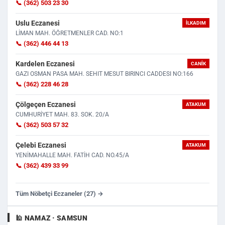
📞 (362) 503 23 30
Uslu Eczanesi
İLKADIM
LİMAN MAH. ÖĞRETMENLER CAD. NO:1
📞 (362) 446 44 13
Kardelen Eczanesi
CANIK
GAZI OSMAN PASA MAH. SEHIT MESUT BIRINCI CADDESI NO:166
📞 (362) 228 46 28
Çölgeçen Eczanesi
ATAKUM
CUMHURİYET MAH. 83. SOK. 20/A
📞 (362) 503 57 32
Çelebi Eczanesi
ATAKUM
YENİMAHALLE MAH. FATİH CAD. NO.45/A
📞 (362) 439 33 99
Tüm Nöbetçi Eczaneler (27) →
🕌 NAMAZ · SAMSUN