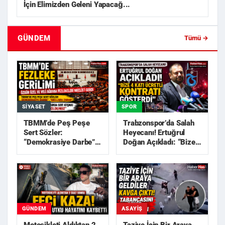
İçin Elimizden Geleni Yapacağ...
GÜNDEM
Tümü →
SIYASET
SPOR
TBMM’de Peş Peşe
Trabzonspor’da Salah
Sert Sözler:
Heyecanı! Ertuğrul
“Demokrasiye Darbe”,
Doğan Açıkladı: “Bize
“Akıllara Zarar”
4 Katı Ücretli Kon...
GÜNDEM
ASAYIŞ