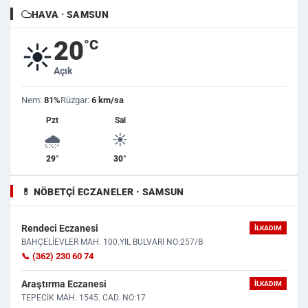
HAVA · SAMSUN
20
°C
☀️
Açık
Nem:
81%
Rüzgar:
6 km/sa
Pzt
Sal
🌧️
☀️
29°
30°
💊 NÖBETÇI ECZANELER · SAMSUN
Rendeci Eczanesi
İLKADIM
BAHÇELİEVLER MAH. 100.YIL BULVARI NO:257/B
📞 (362) 230 60 74
Araştırma Eczanesi
İLKADIM
TEPECİK MAH. 1545. CAD. NO:17