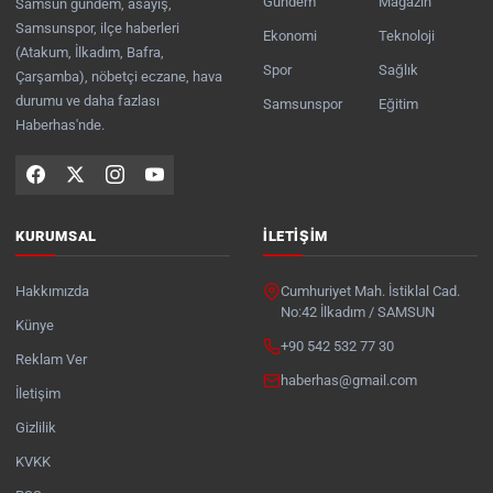
Gündem
Magazin
Samsun gündem, asayiş,
Samsunspor, ilçe haberleri
Ekonomi
Teknoloji
(Atakum, İlkadım, Bafra,
Spor
Sağlık
Çarşamba), nöbetçi eczane, hava
durumu ve daha fazlası
Samsunspor
Eğitim
Haberhas'nde.
KURUMSAL
İLETIŞIM
Hakkımızda
Cumhuriyet Mah. İstiklal Cad.
No:42 İlkadım / SAMSUN
Künye
+90 542 532 77 30
Reklam Ver
haberhas@gmail.com
İletişim
Gizlilik
KVKK