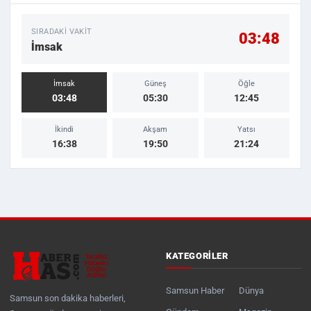
SIRADAKI VAKIT
03:48
İmsak
İmsak
Güneş
Öğle
03:48
05:30
12:45
İkindi
Akşam
Yatsı
16:38
19:50
21:24
KATEGORILER
Samsun Haber
Dünya
Samsun son dakika haberleri,