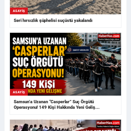
ASAYIŞ
Seri hırsızlık şüphelisi suçüstü yakalandı
ASAYIŞ
Samsun’a Uzanan “Casperlar” Suç Örgütü
Operasyonu! 149 Kişi Hakkında Yeni Geliş...