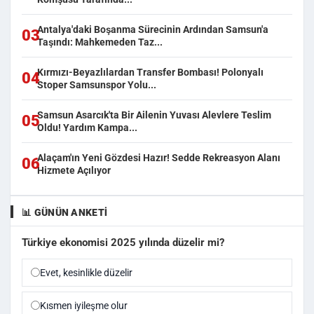
Antalya'daki Boşanma Sürecinin Ardından Samsun'a
03
Taşındı: Mahkemeden Taz...
Kırmızı-Beyazlılardan Transfer Bombası! Polonyalı
04
Stoper Samsunspor Yolu...
Samsun Asarcık'ta Bir Ailenin Yuvası Alevlere Teslim
05
Oldu! Yardım Kampa...
Alaçam'ın Yeni Gözdesi Hazır! Sedde Rekreasyon Alanı
06
Hizmete Açılıyor
📊 GÜNÜN ANKETI
Türkiye ekonomisi 2025 yılında düzelir mi?
Evet, kesinlikle düzelir
Kısmen iyileşme olur