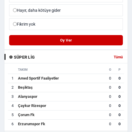
Hayır, daha kötüye gider
Fikrim yok
Oy Ver
⚽ SÜPER LIG
Tümü
TAKIM
O
P
1
Amed Sportif Faaliyetler
0
0
2
Beşiktaş
0
0
3
Alanyaspor
0
0
4
Çaykur Rizespor
0
0
5
Çorum Fk
0
0
6
Erzurumspor Fk
0
0