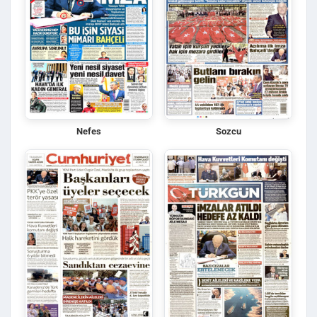
Nefes
Sozcu