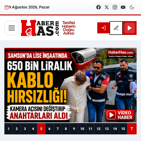
9 Ağustos 2026, Pazar
Haberhas — Samsun Son Dakika
T
1
2
3
4
5
6
7
8
9
10
11
12
13
14
15