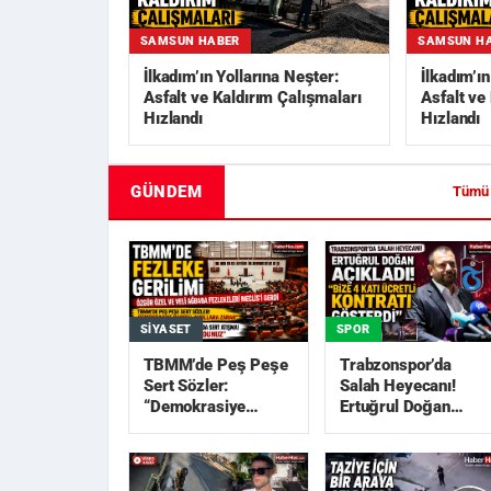
SAMSUN HABER
SAMSUN H
İlkadım’ın Yollarına Neşter:
İlkadım’ı
Asfalt ve Kaldırım Çalışmaları
Asfalt ve
Hızlandı
Hızlandı
GÜNDEM
Tümü
SIYASET
SPOR
TBMM’de Peş Peşe
Trabzonspor’da
Sert Sözler:
Salah Heyecanı!
“Demokrasiye
Ertuğrul Doğan
Darbe”, “Akıllara
Açıkladı: “Bize 4
Zarar”
Katı Ücretli Kon...