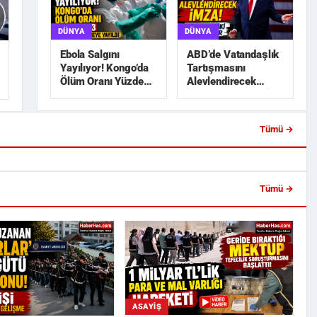
DÜNYA
DÜNYA
ABD’de Vatandaşlık
Ebola Salgını
Tartışmasını
Yayılıyor! Kongo’da
Alevlendirecek
Ölüm Oranı Yüzde
İmza! Trump’tan İki
45,3
Yeni Karar
Tümü →
a Lise İnşaatında 650 Bin
Trabzonspor’da Salah Heyecanı!
blo Hırsızlı...
Ertuğrul Doğan Açıkladı: ...
Tümü →
ASAYIŞ