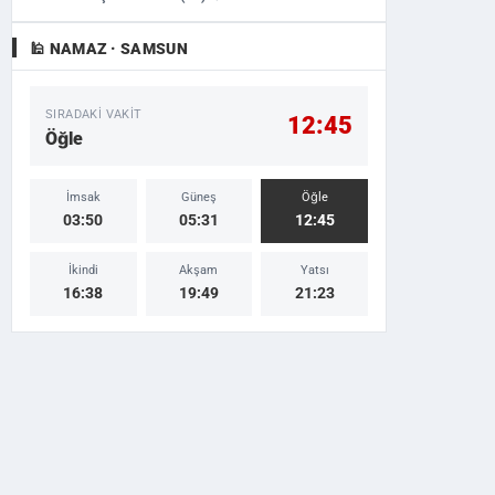
🕌 NAMAZ · SAMSUN
SIRADAKI VAKIT
12:45
Öğle
İmsak
Güneş
Öğle
03:50
05:31
12:45
İkindi
Akşam
Yatsı
16:38
19:49
21:23