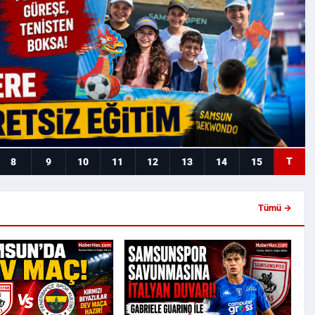
T
8
9
10
11
12
13
14
15
Tümü →