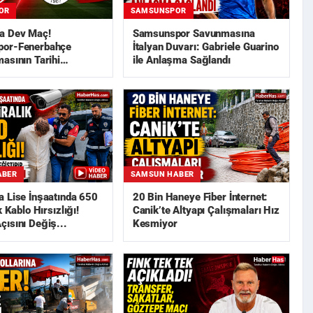
OR
SAMSUNSPOR
a Dev Maç!
Samsunspor Savunmasına
or-Fenerbahçe
İtalyan Duvarı: Gabriele Guarino
asının Tarihi
ile Anlaşma Sağlandı
ABER
SAMSUN HABER
 Lise İnşaatında 650
20 Bin Haneye Fiber İnternet:
k Kablo Hırsızlığı!
Canik’te Altyapı Çalışmaları Hız
ısını Değiş...
Kesmiyor