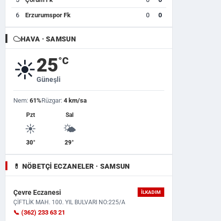
6
Erzurumspor Fk
0
0
HAVA · SAMSUN
25
°C
☀️
Güneşli
Nem:
61%
Rüzgar:
4 km/sa
Pzt
Sal
☀️
🌤️
30°
29°
💊 NÖBETÇI ECZANELER · SAMSUN
Çevre Eczanesi
İLKADIM
ÇİFTLİK MAH. 100. YIL BULVARI NO:225/A
📞 (362) 233 63 21