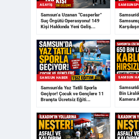
ASAYIŞ
SAMSUNSP
Samsun’a Uzanan “Casperlar”
Samsun’d
Suç Örgütü Operasyonu! 149
Samsunsp
Kişi Hakkında Yeni Geliş...
Karşılaşm
Açıklandı
SAMSUN H
SAMSUN HABER
Samsun'da
Samsun’da Yaz Tatili Sporla
Bin Liralı
Geçiyor! Çocuk ve Gençlere 11
Kamera Aç
Branşta Ücretsiz Eğiti...