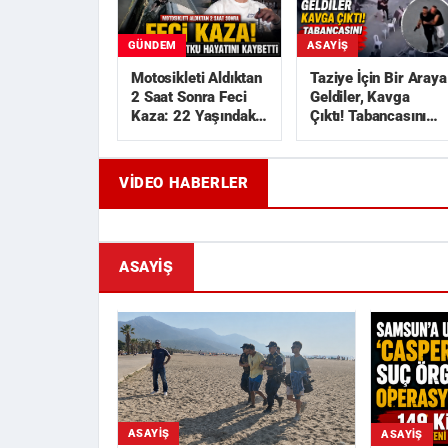
GÜNDEM
ASAYIŞ
Motosikleti Aldıktan
Taziye İçin Bir Araya
2 Saat Sonra Feci
Geldiler, Kavga
Kaza: 22 Yaşındaki
Çıktı! Tabancasını
Utku Hayatını
Çekip Kovaladı
Kaybetti
VIDEO HABERLER
Geride Bıraktığı Mektup Tefecilik
Samsun'd
Soruşturmasını Başlatt...
Liralık Ka
ASAYIŞ
ASAYIŞ
ASAYIŞ