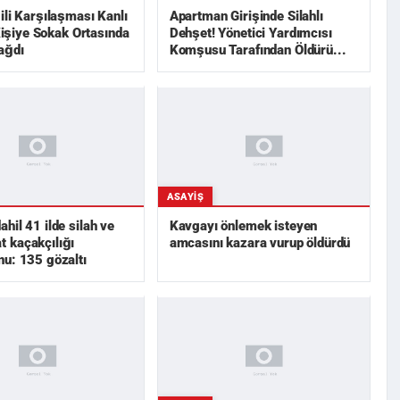
ili Karşılaşması Kanlı
Apartman Girişinde Silahlı
 Kişiye Sokak Ortasında
Dehşet! Yönetici Yardımcısı
ağdı
Komşusu Tarafından Öldürü...
ASAYIŞ
hil 41 ilde silah ve
Kavgayı önlemek isteyen
 kaçakçılığı
amcasını kazara vurup öldürdü
u: 135 gözaltı