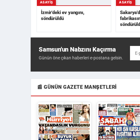
ASAYIŞ
ASAYIŞ
İzmir'deki ev yangını,
Sakarya'd
söndürüldü
fabrikası
söndürül
Samsun'un Nabzını Kaçırma
Günün öne çıkan haberleri e-postana gelsin.
📰 GÜNÜN GAZETE MANŞETLERI