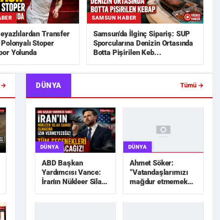
ABER
SAMSUN HABER
eyazlılardan Transfer
Samsun'da İlginç Sipariş: SUP
Polonyalı Stoper
Sporcularına Denizin Ortasında
or Yolunda
Botta Pişirilen Keb...
DÜNYA
 →
Tümü →
DÜNYA
DÜNYA
Ahmet Söker:
ABD Başkan
“Vatandaşlarımızı
Yardımcısı Vance:
mağdur etmemek
İran'ın Nükleer Silah
için elimizden geleni
Sahibi Olmasına İzin
yapacağız”
Vermeyec...