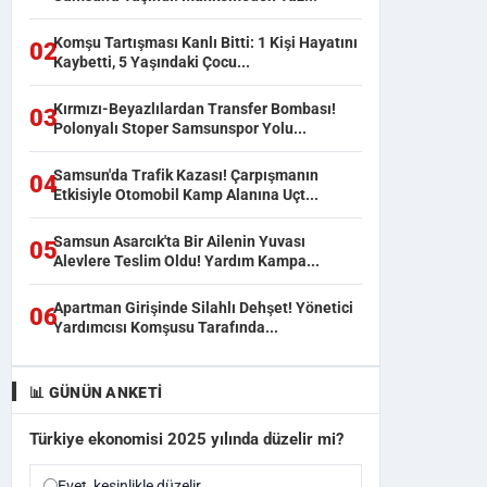
Komşu Tartışması Kanlı Bitti: 1 Kişi Hayatını
02
Kaybetti, 5 Yaşındaki Çocu...
Kırmızı-Beyazlılardan Transfer Bombası!
03
Polonyalı Stoper Samsunspor Yolu...
Samsun'da Trafik Kazası! Çarpışmanın
04
Etkisiyle Otomobil Kamp Alanına Uçt...
Samsun Asarcık'ta Bir Ailenin Yuvası
05
Alevlere Teslim Oldu! Yardım Kampa...
Apartman Girişinde Silahlı Dehşet! Yönetici
06
Yardımcısı Komşusu Tarafında...
📊 GÜNÜN ANKETI
Türkiye ekonomisi 2025 yılında düzelir mi?
Evet, kesinlikle düzelir