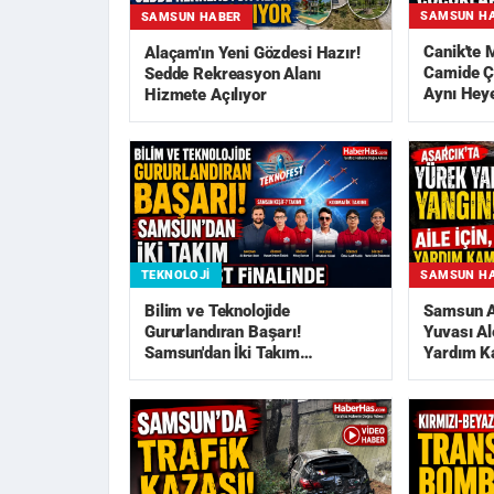
SAMSUN H
SAMSUN HABER
Canik'te
Alaçam'ın Yeni Gözdesi Hazır!
Camide Ç
Sedde Rekreasyon Alanı
Aynı Hey
Hizmete Açılıyor
TEKNOLOJI
SAMSUN H
Bilim ve Teknolojide
Samsun As
Gururlandıran Başarı!
Yuvası Al
Samsun'dan İki Takım
Yardım K
TEKNOFEST Finali...