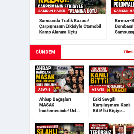
SAMSUN HABER
SAMSUN H
Samsun'da Trafik Kazası!
Kırmızı-B
Çarpışmanın Etkisiyle Otomobil
Bombası! 
Kamp Alanına Uçtu
Samsunsp
GÜNDEM
Tümü
ASAYIŞ
ASAYIŞ
Ahbap Bağışları
Eski Sevgili
MASAK
Karşılaşması Kanlı
İncelemesinde! Ünlü
Bitti! İki Kişiye
İsimlerin Deprem
Sokak Ortasında
Yardımları
Kurşun Yağdı
Araştırılı...