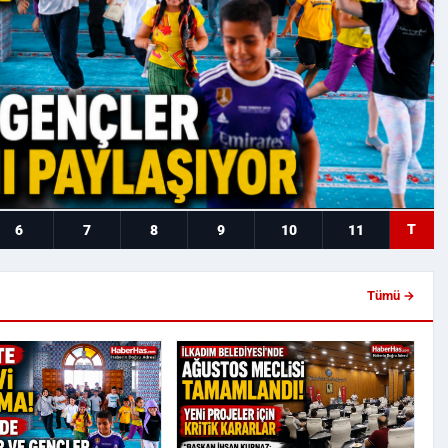
T
6
7
8
9
10
11
Tümü →