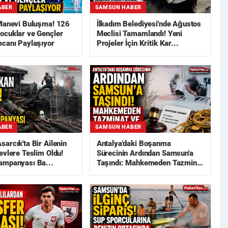
ABER
SAMSUN HABER
 Manevi Buluşma! 126
İlkadım Belediyesi'nde Ağustos
ocuklar ve Gençler
Meclisi Tamamlandı! Yeni
ecanı Paylaşıyor
Projeler İçin Kritik Kar...
ABER
SAMSUN HABER
arcık'ta Bir Ailenin
Antalya'daki Boşanma
evlere Teslim Oldu!
Sürecinin Ardından Samsun'a
ampanyası Ba...
Taşındı: Mahkemeden Tazminat
ve...