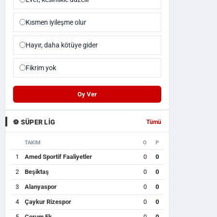
Kısmen iyileşme olur
Hayır, daha kötüye gider
Fikrim yok
Oy Ver
⚽ SÜPER LIG
Tümü
TAKIM
O
P
1
Amed Sportif Faaliyetler
0
0
2
Beşiktaş
0
0
3
Alanyaspor
0
0
4
Çaykur Rizespor
0
0
5
Çorum Fk
0
0