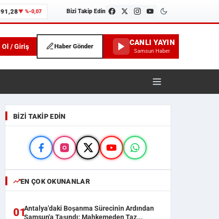
491,28
Bizi Takip Edin
▼ %-0,07
CANLI YAYIN
 Ol / Giriş
Haber Gönder
Samsun Haber
unspor ve İlçe Haberleri
BIZI TAKIP EDIN
EN ÇOK OKUNANLAR
Antalya'daki Boşanma Sürecinin Ardından
01
Samsun'a Taşındı: Mahkemeden Taz...