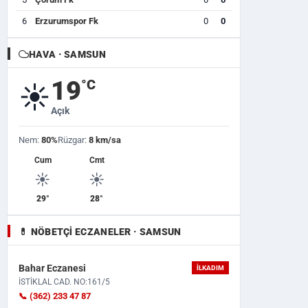
6
Erzurumspor Fk
0
0
HAVA · SAMSUN
19
°C
☀️
Açık
Nem:
80%
Rüzgar:
8 km/sa
Cum
Cmt
☀️
☀️
29°
28°
💊 NÖBETÇI ECZANELER · SAMSUN
Bahar Eczanesi
İLKADIM
İSTİKLAL CAD. NO:161/5
📞 (362) 233 47 87