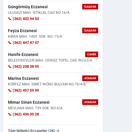
Güngörmüş Eczanesi
İLKADIM
ULUGAZİ MAH. İSTİKLAL CAD NO:16/A
📞 (362) 432 94 53
Feyza Eczanesi
İLKADIM
KIRAN MAH. 1409. SOK. NO: 15/4
📞 (362) 447 47 07
Antalya'daki Boşanma Sürecinin
Samsun'da Trafik Kazası!
Hanife Eczanesi
CANIK
Ardından Samsun'a Taşındı...
Çarpışmanın Etkisiyle Otomo
BELEDİYEEVLERİ MAH. CENGİZ TOPEL CAD. NO:63/A
📞 (362) 238 38 95
Marina Eczanesi
ATAKUM
KÖRFEZ MAH. İSMET İNÖNÜ BULVARI NO:79/A-B
📞 (362) 457 59 59
Mimar Sinan Eczanesi
ATAKUM
MEVLANA MAH. 739.SOK. NO:4/A
📞 (362) 436 00 28
Tüm Nöbetçi Eczaneler (26) →