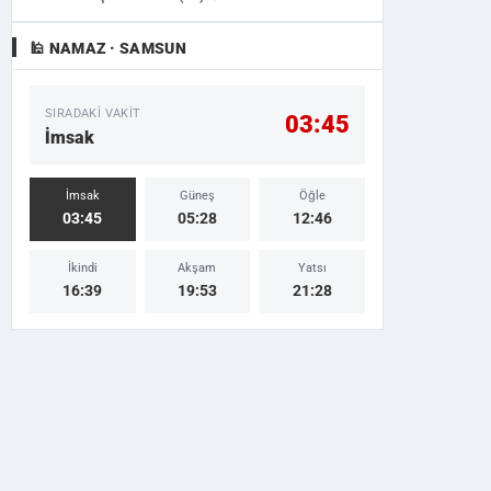
🕌 NAMAZ · SAMSUN
SIRADAKI VAKIT
03:45
İmsak
İmsak
Güneş
Öğle
03:45
05:28
12:46
İkindi
Akşam
Yatsı
16:39
19:53
21:28