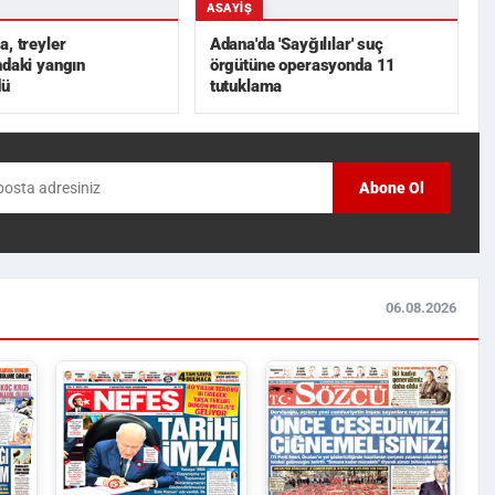
ASAYIŞ
a, treyler
Adana'da 'Sayğılılar' suç
ndaki yangın
örgütüne operasyonda 11
dü
tutuklama
Abone Ol
06.08.2026