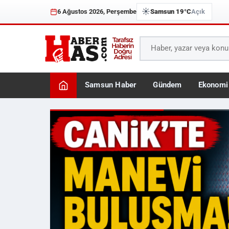
☀️
6 Ağustos 2026, Perşembe
Samsun 19°C
Açık
Samsun Haber
Gündem
Ekonomi
Haberhas — Samsun Son 