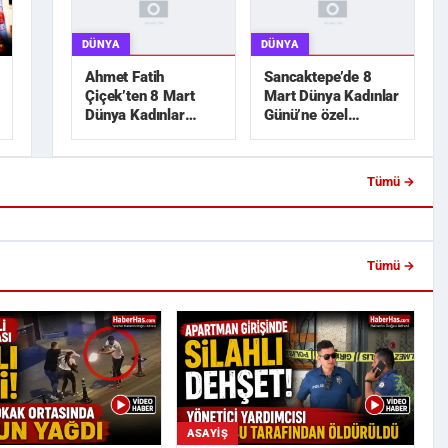
DÜNYA
DÜNYA
Ahmet Fatih
Sancaktepe’de 8
Çiçek’ten 8 Mart
Mart Dünya Kadınlar
Dünya Kadınlar
Günü’ne özel
Günü mesajı
etkinlikler
Tümü →
Girişinde Silahlı Dehşet!
Akın Gürlek: "Şehit Ailelerinin
Yardımcısı K...
Hassasiyetini Zedeleyece...
Tümü →
ASAYIŞ