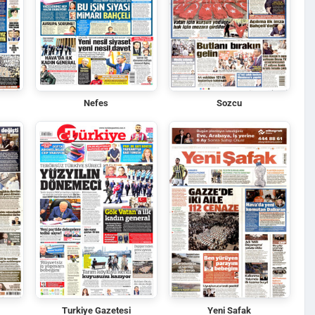
Nefes
Sozcu
Turkiye Gazetesi
Yeni Safak