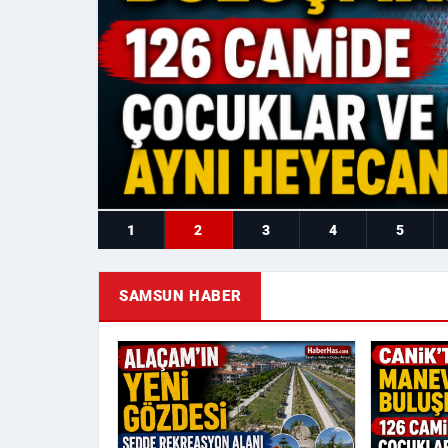
1
2
3
4
5
SAMSUN HABER