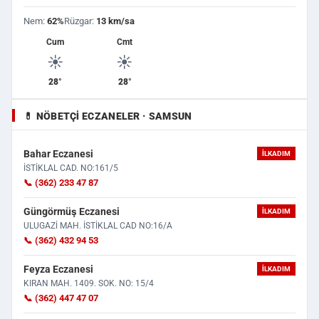
Nem:
62%
Rüzgar:
13 km/sa
Cum
Cmt
☀️
☀️
28°
28°
💊 NÖBETÇI ECZANELER · SAMSUN
Bahar Eczanesi
İLKADIM
İSTİKLAL CAD. NO:161/5
📞 (362) 233 47 87
Güngörmüş Eczanesi
İLKADIM
ULUGAZİ MAH. İSTİKLAL CAD NO:16/A
📞 (362) 432 94 53
Feyza Eczanesi
İLKADIM
KIRAN MAH. 1409. SOK. NO: 15/4
📞 (362) 447 47 07