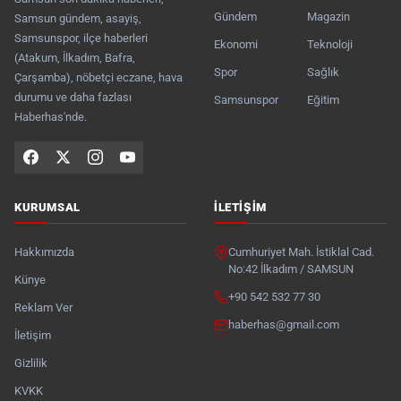
Gündem
Magazin
Samsun gündem, asayiş,
Samsunspor, ilçe haberleri
Ekonomi
Teknoloji
(Atakum, İlkadım, Bafra,
Spor
Sağlık
Çarşamba), nöbetçi eczane, hava
durumu ve daha fazlası
Samsunspor
Eğitim
Haberhas'nde.
KURUMSAL
İLETIŞIM
Hakkımızda
Cumhuriyet Mah. İstiklal Cad.
No:42 İlkadım / SAMSUN
Künye
+90 542 532 77 30
Reklam Ver
haberhas@gmail.com
İletişim
Gizlilik
KVKK