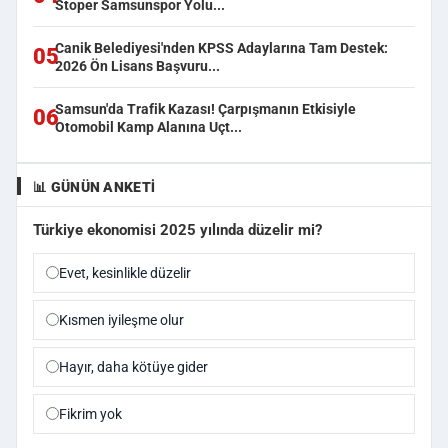
Stoper Samsunspor Yolu...
Canik Belediyesi'nden KPSS Adaylarına Tam Destek:
05
2026 Ön Lisans Başvuru...
Samsun'da Trafik Kazası! Çarpışmanın Etkisiyle
06
Otomobil Kamp Alanına Uçt...
📊 GÜNÜN ANKETI
Türkiye ekonomisi 2025 yılında düzelir mi?
Evet, kesinlikle düzelir
Kısmen iyileşme olur
Hayır, daha kötüye gider
Fikrim yok