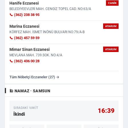
Hanife Eczanesi
CANIK
BELEDİYEEVLERİ MAH. CENGİZ TOPEL CAD. NO:63/A
📞 (362) 238 38 95
Marina Eczanesi
ATAKUM
KÖRFEZ MAH. İSMET İNÖNÜ BULVARI NO:79/A-B
📞 (362) 457 59 59
Mimar Sinan Eczanesi
ATAKUM
MEVLANA MAH. 739.SOK. NO:4/A
📞 (362) 436 00 28
Tüm Nöbetçi Eczaneler (27) →
🕌 NAMAZ · SAMSUN
SIRADAKI VAKIT
16:39
İkindi