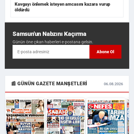
Kavgayı önlemek isteyen amcasını kazara vurup
öldürdü
Samsun'un Nabzını Kaçırma
Günün öne çıkan haberleri e-postana gelsin.
Abone Ol
📰 GÜNÜN GAZETE MANŞETLERI
06.08.2026