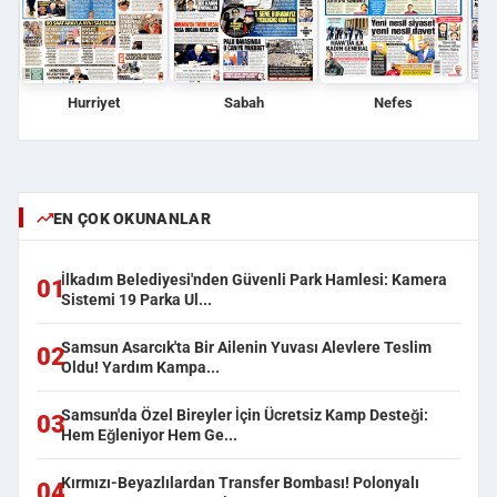
Hurriyet
Sabah
Nefes
EN ÇOK OKUNANLAR
İlkadım Belediyesi'nden Güvenli Park Hamlesi: Kamera
01
Sistemi 19 Parka Ul...
Samsun Asarcık'ta Bir Ailenin Yuvası Alevlere Teslim
02
Oldu! Yardım Kampa...
Samsun'da Özel Bireyler İçin Ücretsiz Kamp Desteği:
03
Hem Eğleniyor Hem Ge...
Kırmızı-Beyazlılardan Transfer Bombası! Polonyalı
04