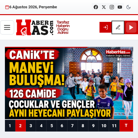
6 Ağustos 2026, Perşembe
Haberhas — Samsun Son Dakika
T
1
2
3
4
5
6
7
8
9
10
11