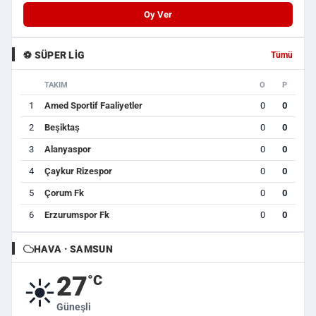
Oy Ver
⚽ SÜPER LIG
Tümü
TAKIM
O
P
1
Amed Sportif Faaliyetler
0
0
2
Beşiktaş
0
0
3
Alanyaspor
0
0
4
Çaykur Rizespor
0
0
5
Çorum Fk
0
0
6
Erzurumspor Fk
0
0
HAVA · SAMSUN
27
°C
☀️
Güneşli