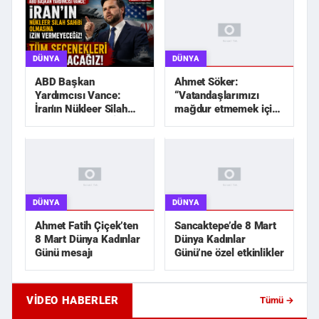
DÜNYA
DÜNYA
Ahmet Söker:
ABD Başkan
“Vatandaşlarımızı
Yardımcısı Vance:
mağdur etmemek için
İran'ın Nükleer Silah
elimizden geleni
Sahibi Olmasına İzin
yapacağız”
Vermeyec...
DÜNYA
DÜNYA
Ahmet Fatih Çiçek’ten
Sancaktepe’de 8 Mart
8 Mart Dünya Kadınlar
Dünya Kadınlar
Günü mesajı
Günü’ne özel etkinlikler
VIDEO HABERLER
Tümü →
Eski Sevgili Karşılaşması Kanlı Bitti!
Apartman Girişinde Si
İki Kişiye Sokak ...
Yönetici Yardımcısı K..