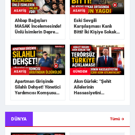
ASAYIŞ
ASAYIŞ
Ahbap Bağışları
Eski Sevgili
MASAK İncelemesinde!
Karşılaşması Kanlı
Ünlü İsimlerin Deprem
Bitti! İki Kişiye Sokak
Yardımları Araştırılı...
Ortasında Kurşun
Yağdı
GÜNDEM
ASAYIŞ
Akın Gürlek: "Şehit
Apartman Girişinde
Ailelerinin
Silahlı Dehşet! Yönetici
Hassasiyetini
Yardımcısı Komşusu
Zedeleyecek Hiçbir
Tarafından Öldürü...
Adım Atılmayaca...
DÜNYA
Tümü →