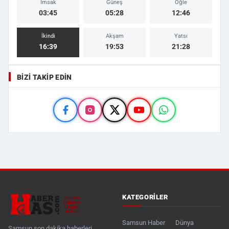
İmsak
Güneş
Öğle
03:45
05:28
12:46
İkindi
Akşam
Yatsı
16:39
19:53
21:28
BIZI TAKIP EDIN
KATEGORILER
Samsun Haber
Dünya
Samsun son dakika haberleri,