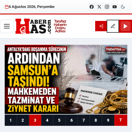
6 Ağustos 2026, Perşembe
Haberhas — Samsun Son Dakika
T
1
2
3
4
5
6
7
8
9