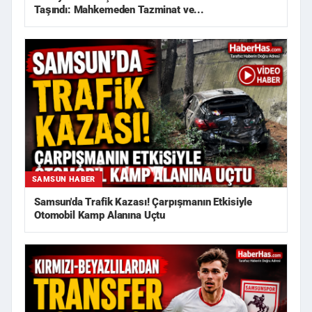
Taşındı: Mahkemeden Tazminat ve...
SAMSUN HABER
Samsun'da Trafik Kazası! Çarpışmanın Etkisiyle
Otomobil Kamp Alanına Uçtu