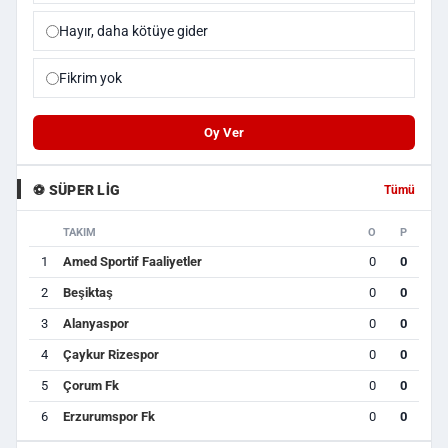
Hayır, daha kötüye gider
Fikrim yok
Oy Ver
⚽ SÜPER LIG
Tümü
TAKIM
O
P
1
Amed Sportif Faaliyetler
0
0
2
Beşiktaş
0
0
3
Alanyaspor
0
0
4
Çaykur Rizespor
0
0
5
Çorum Fk
0
0
6
Erzurumspor Fk
0
0