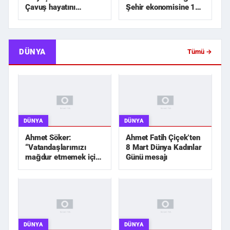
Çavuş hayatını
Şehir ekonomisine 1
kaybetti
milyar TL üzerinde...
DÜNYA
Tümü →
DÜNYA
DÜNYA
Ahmet Söker:
Ahmet Fatih Çiçek’ten
“Vatandaşlarımızı
8 Mart Dünya Kadınlar
mağdur etmemek için
Günü mesajı
elimizden geleni
yapacağız”
DÜNYA
DÜNYA