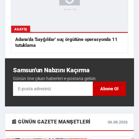
ASAYIŞ
Adana'da 'Sayğılılar' suç örgütüne operasyonda 11
tutuklama
Samsun'un Nabzını Kaçırma
Günün öne çıkan haberleri e-postana gelsin.
Abone Ol
📰 GÜNÜN GAZETE MANŞETLERI
06.08.2026