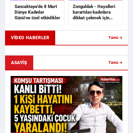
Sancaktepe’de 8 Mart
Zonguldak - Hayalleri
Dünya Kadınlar
karartılan kadınlara
Günü’ne özel etkinlikler
dikkat çekmek için
siyah gelinlik dik...
VIDEO HABERLER
Tümü →
Samsun'da Trafik Kazası!
Samsun'da İlginç Sipar
Çarpışmanın Etkisiyle Otomobil ...
Sporcularına Denizin O
ASAYIŞ
Tümü →