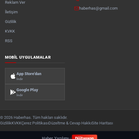
Reklam Ver
haberhas@gmail.com
İletişim
Gizlilik
KVKK
RSS
MOBIL UYGULAMALAR
App Store'dan
İndir
Google Play
İndir
© 2026 Haberhas. Tüm hakları saklıdır.
Gizlilik
KVKK
Çerez Politikası
Düzeltme & Cevap Hakkı
Site Haritası
Haber Yazılımı
—
Dijitasyon