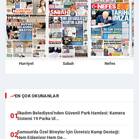
Hurriyet
Sabah
Nefes
EN ÇOK OKUNANLAR
İlkadım Belediyesi'nden Güvenli Park Hamlesi: Kamera
01
Sistemi 19 Parka Ul...
Samsun'da Özel Bireyler İçin Ücretsiz Kamp Desteği:
02
Hem Eğleniyor Hem Ge...