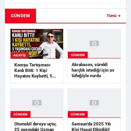
GÜNDEM
Tümü →
GÜNDEM
ASAYIŞ
Akrabasını, sürekli
Komşu Tartışması
harçlık istediği için av
Kanlı Bitti: 1 Kişi
tüfeğiyle vurdu
Hayatını Kaybetti, 5
Yaşındaki Çocuk
Yarala...
GÜNDEM
GÜNDEM
Otomobil dereye uçtu;
Samsun’da 2025 Yılı
25 yaşındaki Uzman
Kivi Hasat Etkinliği!