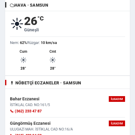
HAVA · SAMSUN
26
°C
☀️
Güneşli
Nem:
62%
Rüzgar:
10 km/sa
Cum
Cmt
☀️
☀️
28°
28°
💊 NÖBETÇI ECZANELER · SAMSUN
Bahar Eczanesi
İLKADIM
İSTİKLAL CAD. NO:161/5
📞 (362) 233 47 87
Güngörmüş Eczanesi
İLKADIM
ULUGAZİ MAH. İSTİKLAL CAD NO:16/A