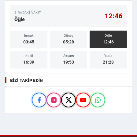
SIRADAKI VAKIT
12:46
Öğle
İmsak
Güneş
Öğle
03:45
05:28
12:46
İkindi
Akşam
Yatsı
16:39
19:53
21:28
BIZI TAKIP EDIN