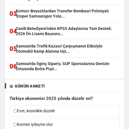
Kırmızı-Beyazlılardan Transfer Bombası! Polonyalı
03
Stoper Samsunspor Yolu...
Canik Belediyesi'nden KPSS Adaylarına Tam Destek:
04
2026 Ön Lisans Başvuru...
Samsun'da Trafik Kazası! Çarpışmanın Etkisiyle
05
Otomobil Kamp Alanına Uçt...
Samsun'da İlginç Sipariş: SUP Sporcularına Denizin
06
Ortasında Botta Pişir...
📊 GÜNÜN ANKETI
Türkiye ekonomisi 2025 yılında düzelir mi?
Evet, kesinlikle düzelir
Kısmen iyileşme olur