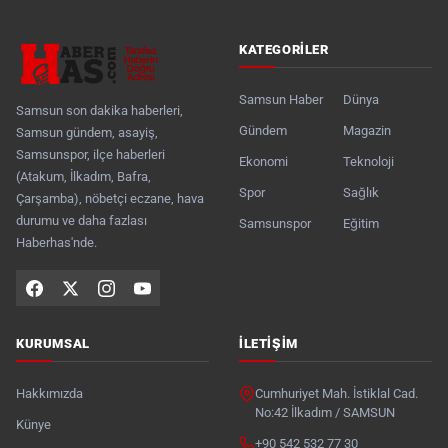
KATEGORILER
Samsun Haber
Dünya
Samsun son dakika haberleri,
Gündem
Magazin
Samsun gündem, asayiş,
Samsunspor, ilçe haberleri
Ekonomi
Teknoloji
(Atakum, İlkadım, Bafra,
Spor
Sağlık
Çarşamba), nöbetçi eczane, hava
durumu ve daha fazlası
Samsunspor
Eğitim
Haberhas'nde.
KURUMSAL
İLETIŞIM
Hakkımızda
Cumhuriyet Mah. İstiklal Cad.
No:42 İlkadım / SAMSUN
Künye
+90 542 532 77 30