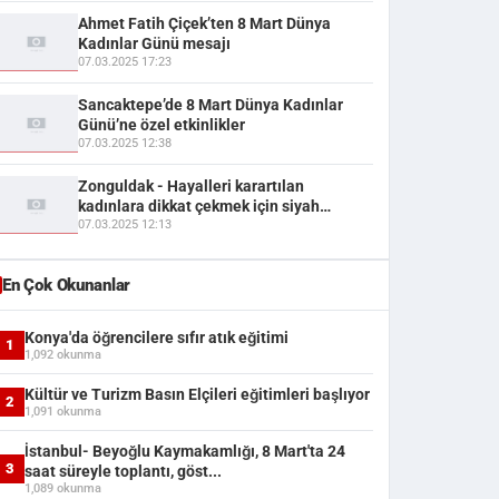
Ahmet Fatih Çiçek’ten 8 Mart Dünya
Kadınlar Günü mesajı
07.03.2025 17:23
Sancaktepe’de 8 Mart Dünya Kadınlar
Günü’ne özel etkinlikler
07.03.2025 12:38
Zonguldak - Hayalleri karartılan
kadınlara dikkat çekmek için siyah
gelinlik dikti
07.03.2025 12:13
En Çok Okunanlar
Konya'da öğrencilere sıfır atık eğitimi
1
1,092 okunma
Kültür ve Turizm Basın Elçileri eğitimleri başlıyor
2
1,091 okunma
İstanbul- Beyoğlu Kaymakamlığı, 8 Mart'ta 24
3
saat süreyle toplantı, göst...
1,089 okunma