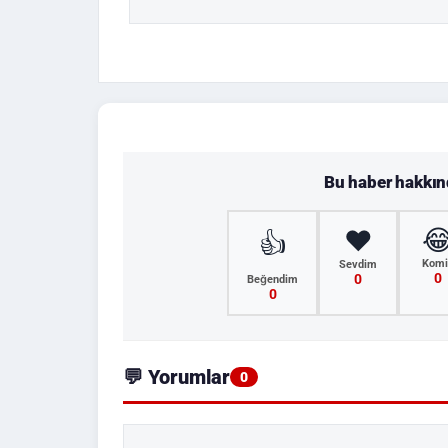
Bu haber hakkı

❤️
👍
Komi
Sevdim
0
0
Beğendim
0
💬 Yorumlar
0