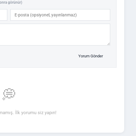
onra görünür)
Yorum Gönder
💭
amış. İlk yorumu siz yapın!