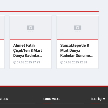
Ahmet Fatih
Sancaktepe’de 8
Çiçek’ten 8 Mart
Mart Dünya
Dünya Kadınlar
Kadınlar Günü’ne
Günü mesajı
özel etkinlikler
🕐 07.03.2025 17:23
🕐 07.03.2025 12:38
RILER
KURUMSAL
İLETIŞIM