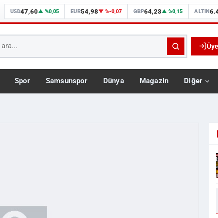
47,60
54,98
64,23
6.
USD
▲ %0,05
EUR
▼ %-0,07
GBP
▲ %0,15
ALTIN
Üye
Spor
Samsunspor
Dünya
Magazin
Diğer