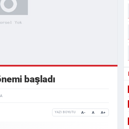
önemi başladı
HA
A-
A
A+
YAZI BOYUTU