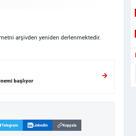
ı metni arşivden yeniden derlenmektedir.
önemi başlıyor
Telegram
LinkedIn
Kopyala