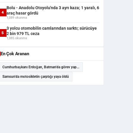
Bolu - Anadolu Otoyolu'nda 3 ayrı kaza; 1 yaralı, 6
4
araç hasar gördü
1,089 okunma
3 yolcu otomobilin camlarından sarktı; sürücüye
5
2 bin 979 TL ceza
1,085 okunma
En Çok Aranan
Cumhurbaşkanı Erdoğan, Batman'da görev yap...
Samsun'da motosikletin çarptığı yaya öldü