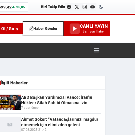
499,42
Bizi Takip Edin
▲ %0,05
CANLI YAYIN
 Ol / Giriş
Haber Gönder
Samsun Haber
İlgili Haberler
ABD Başkan Yardımcısı Vance: İran'ın
Nükleer Silah Sahibi Olmasına İzin
Vermeyeceğiz
7 saat önce
Ahmet Söker: “Vatandaşlarımızı mağdur
etmemek için elimizden geleni
yapacağız”
07.03.2025 21:42