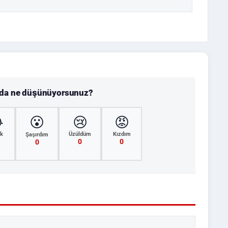
nda ne düşünüyorsunuz?

😮
😢
😡
k
Üzüldüm
Kızdım
Şaşırdım
0
0
0