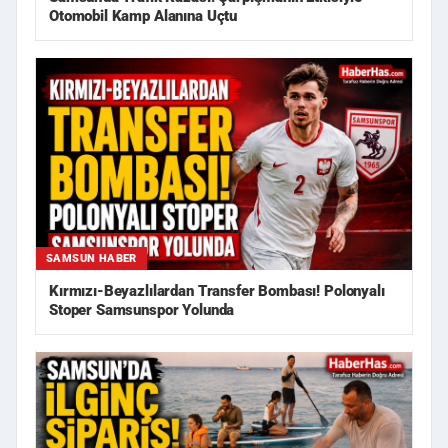
Otomobil Kamp Alanına Uçtu
SAMSUN HABER
Kırmızı-Beyazlılardan Transfer Bombası! Polonyalı
Stoper Samsunspor Yolunda