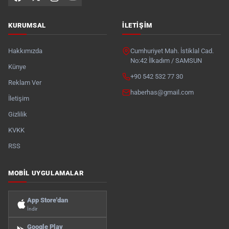
KURUMSAL
İLETIŞIM
Hakkımızda
Cumhuriyet Mah. İstiklal Cad.
No:42 İlkadım / SAMSUN
Künye
+90 542 532 77 30
Reklam Ver
haberhas@gmail.com
İletişim
Gizlilik
KVKK
RSS
MOBIL UYGULAMALAR
App Store'dan
İndir
Google Play