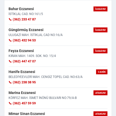
Bahar Eczanesi
İLKADIM
İSTİKLAL CAD. NO:161/5
📞 (362) 233 47 87
Güngörmüş Eczanesi
İLKADIM
ULUGAZİ MAH. İSTİKLAL CAD NO:16/A
📞 (362) 432 94 53
Feyza Eczanesi
İLKADIM
KIRAN MAH. 1409. SOK. NO: 15/4
📞 (362) 447 47 07
Hanife Eczanesi
CANIK
BELEDİYEEVLERİ MAH. CENGİZ TOPEL CAD. NO:63/A
📞 (362) 238 38 95
Marina Eczanesi
ATAKUM
KÖRFEZ MAH. İSMET İNÖNÜ BULVARI NO:79/A-B
📞 (362) 457 59 59
Mimar Sinan Eczanesi
ATAKUM