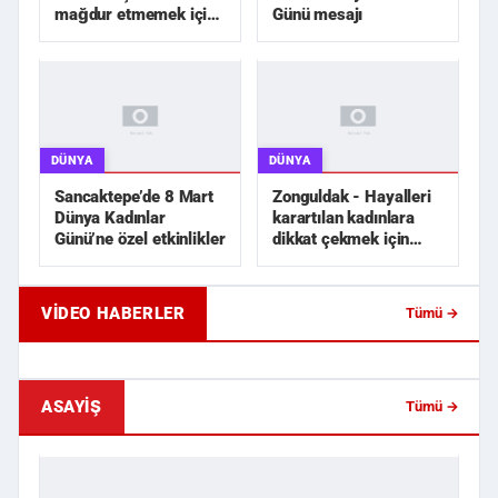
mağdur etmemek için
Günü mesajı
elimizden geleni
yapacağız”
DÜNYA
DÜNYA
Sancaktepe’de 8 Mart
Zonguldak - Hayalleri
Dünya Kadınlar
karartılan kadınlara
Günü’ne özel etkinlikler
dikkat çekmek için
siyah gelinlik dik...
VIDEO HABERLER
Tümü →
Samsun'da Trafik Kazası!
Samsun'da Trafik Kaza
Çarpışmanın Etkisiyle Otomobil ...
Çarpışmanın Etkisiyle 
ASAYIŞ
Tümü →