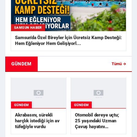
SAMSUN HABER
Samsun'da Özel Bireyler İçin Ücretsiz Kamp Desteği:
Hem Eğleniyor Hem Gelişiyorl...
GÜNDEM
Tümü →
GÜNDEM
GÜNDEM
Akrabasını, sürekli
Otomobil dereye uçtu;
harçlık istediği için av
25 yaşındaki Uzman
tüfeğiyle vurdu
Çavuş hayatını
kaybetti