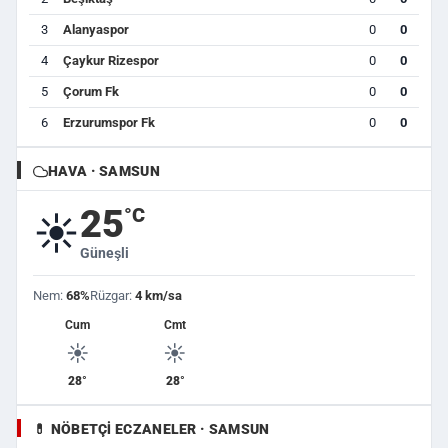
3
Alanyaspor
0
0
4
Çaykur Rizespor
0
0
5
Çorum Fk
0
0
6
Erzurumspor Fk
0
0
HAVA · SAMSUN
25
°C
☀️
Güneşli
Nem:
68%
Rüzgar:
4 km/sa
Cum
Cmt
☀️
☀️
28°
28°
💊 NÖBETÇI ECZANELER · SAMSUN