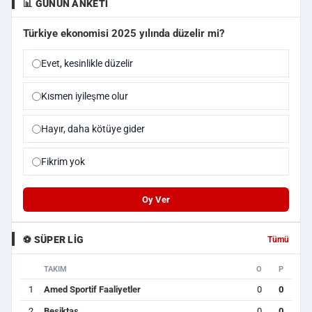
📊 GÜNÜN ANKETI
Türkiye ekonomisi 2025 yılında düzelir mi?
Evet, kesinlikle düzelir
Kısmen iyileşme olur
Hayır, daha kötüye gider
Fikrim yok
Oy Ver
⚽ SÜPER LIG
Tümü
TAKIM
O
P
1
Amed Sportif Faaliyetler
0
0
2
Beşiktaş
0
0