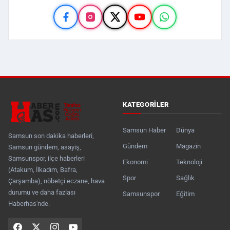
KATEGORILER
Samsun Haber
Dünya
Samsun son dakika haberleri,
Gündem
Magazin
Samsun gündem, asayiş,
Samsunspor, ilçe haberleri
Ekonomi
Teknoloji
(Atakum, İlkadım, Bafra,
Spor
Sağlık
Çarşamba), nöbetçi eczane, hava
durumu ve daha fazlası
Samsunspor
Eğitim
Haberhas'nde.