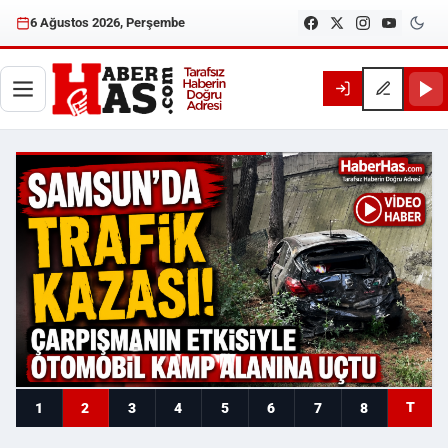
6 Ağustos 2026, Perşembe
Haberhas — Samsun Son Dakika
T
1
2
3
4
5
6
7
8