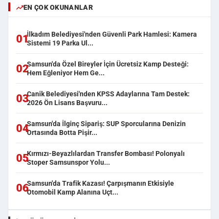
EN ÇOK OKUNANLAR
İlkadım Belediyesi'nden Güvenli Park Hamlesi: Kamera
01
Sistemi 19 Parka Ul...
Samsun'da Özel Bireyler İçin Ücretsiz Kamp Desteği:
02
Hem Eğleniyor Hem Ge...
Canik Belediyesi'nden KPSS Adaylarına Tam Destek:
03
2026 Ön Lisans Başvuru...
Samsun'da İlginç Sipariş: SUP Sporcularına Denizin
04
Ortasında Botta Pişir...
Kırmızı-Beyazlılardan Transfer Bombası! Polonyalı
05
Stoper Samsunspor Yolu...
Samsun'da Trafik Kazası! Çarpışmanın Etkisiyle
06
Otomobil Kamp Alanına Uçt...