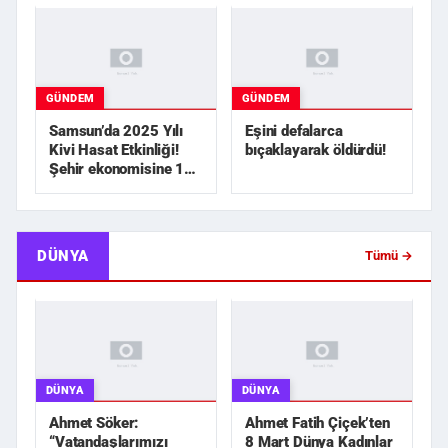
GÜNDEM
GÜNDEM
Samsun’da 2025 Yılı
Eşini defalarca
Kivi Hasat Etkinliği!
bıçaklayarak öldürdü!
Şehir ekonomisine 1
milyar TL üzerinde...
DÜNYA
Tümü →
DÜNYA
DÜNYA
Ahmet Söker:
Ahmet Fatih Çiçek’ten
“Vatandaşlarımızı
8 Mart Dünya Kadınlar