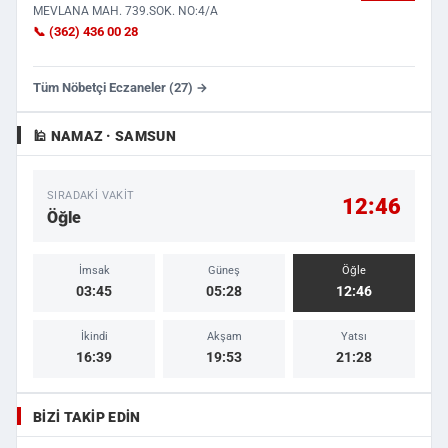
MEVLANA MAH. 739.SOK. NO:4/A
📞 (362) 436 00 28
Tüm Nöbetçi Eczaneler (27) →
🕌 NAMAZ · SAMSUN
SIRADAKI VAKIT
12:46
Öğle
İmsak
Güneş
Öğle
03:45
05:28
12:46
İkindi
Akşam
Yatsı
16:39
19:53
21:28
BIZI TAKIP EDIN